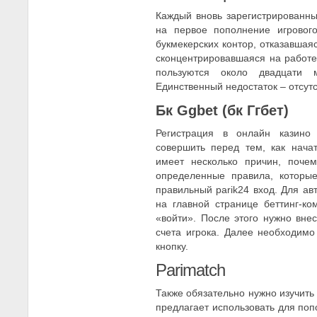
Каждый вновь зарегистрированны
на первое пополнение игровог
букмекерских контор, отказавшая
сконцентрировавшаяся на работе 
пользуются около двадцати 
Единственный недостаток – отсутс
Бк Ggbet (бк Ггбет)
Регистрация в онлайн казино
совершить перед тем, как нача
имеет несколько причин, поче
определенные правила, которые
правильный parik24 вход. Для ав
на главной странице беттинг-ко
«войти». После этого нужно вне
счета игрока. Далее необходим
кнопку.
Parimatch
Также обязательно нужно изучить
предлагает использовать для поп