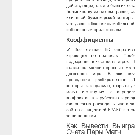
действующих, так и о бывших лег
Большинству из них все равно, с
или иной букмекерской конторы.
уже давно обзавелись мобильной 
собственным приложением.
Коэффициенты
Все лучшие БК оперативно
играющим по правилам. Пробл
подозрения в честности игрока.
ставки на малоинтересные матч
договорных играх. В таких сл
проведения разбирательств. 
конторы, как правило, открыты д
могут столкнуться с определ
конфликтов в зарубежных юрисди
финансовых расходов и часто за
сайтов с лицензией КРАИЛ в это
защищенными.
Как Вывести Выигра
Счета Пары Матч