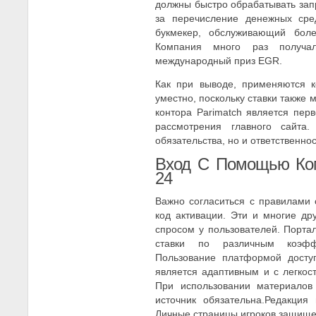
должны быстро обрабатывать зап
за перечисление денежных сред
букмекер, обслуживающий бол
Компания много раз получа
международный приз EGR.
Как при выводе, применяются ко
уместно, поскольку ставки также 
контора Parimatch является перв
рассмотрения главного сайта
обязательства, но и ответственнос
Вход С Помощью Ком
24
Важно согласиться с правилами 
код активации. Эти и многие др
спросом у пользователей. Порта
ставки по различным коэфф
Пользование платформой доступ
является адаптивным и с легкос
При использовании материалов 
источник обязательна.Редакция
Личные страницы игроков защище