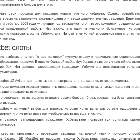
ополнительные бонусы для этого.
уйте свои профили для создания нового учетного кабинета. Однако потребуетс
ь время на заполнение анкетных данных и ввода дополнительных сведений. Вниман
м и работа с 2009 года — лучшие подтверждения того, что это компания, созданная д
ной плодотворной работы. Что важно, это один из немногих букмекеров, которы
лся о пользователях из Узбекистана. На сайте легко найти соревнования с участи
х команд.
bet слоты
чно выбрать в пункте “ставь на своих” нужную страну и национальные соревнован
ображаться первыми. В списке большой выбор футбольных лиг, регулярно обновляют
кие бои. Нет законов, запрещающих гражданам Узбекистана пользоваться услуга
букмекеров.
ostbet UZ Aviator дает возможность выигрывать, отталкиваясь от коэффициента.
онусы помогают игрокам увеличить свои шансы на выигрыш, а также позволяют игра
ольше и сохранять выигрыши.
то означает, что вы должны отыграть сумму бонуса 40 раз, прежде чем будет доступ
ля вывода.
ostbet – отличный выбор для игроков, которые хотят испытать острые ощущения 
зартных игр, не имея при этом необходимость посещать казино.
ет законов, запрещающих гражданам Узбекистана пользоваться услугами казино
укмекеров.
 квестов, связанных с переводом страницы на родной язык и поиском способ
ть баланс. БК MostBet не нарушает законы Узбекистана, поскольку физически н