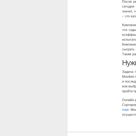
После р
сегодня 
значит, 
– это ка
Компания
эти год
коэффиц
испытать
Компани
сыграть 
Также ра
Нужн
Задача п
Mostbet 
и послед
или выбр
пройти п
Онлайн-
Сортиро
main
Мост
осуществ