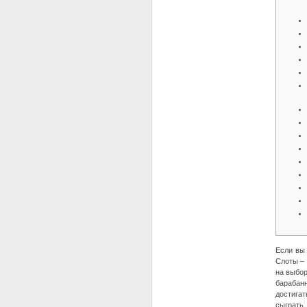
Если вы 
Слоты – 
на выбор
барабанн
достига
сыграть