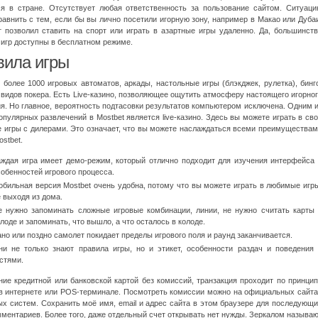
ся в стране. Отсутствует любая ответственность за пользование сайтом. Ситуац
авнить с тем, если бы вы лично посетили игорную зону, например в Макао или Дуба
 позволил ставить на спорт или играть в азартные игры удаленно. Да, большинст
 игр доступны в бесплатном режиме.
вила игры
 более 1000 игровых автоматов, аркады, настольные игры (блэкджек, рулетка), бинг
 видов покера. Есть Live-казино, позволяющее ощутить атмосферу настоящего игорно
я. Но главное, вероятность подтасовки результатов компьютером исключена. Одним 
пулярных развлечений в Mostbet является live-казино. Здесь вы можете играть в св
 игры с дилерами. Это означает, что вы можете наслаждаться всеми преимущества
ostbet.
аждая игра имеет демо-режим, который отлично подходит для изучения интерфейса
собенностей игрового процесса.
обильная версия Mostbet очень удобна, потому что вы можете играть в любимые игр
 выходя из дома.
е нужно запоминать сложные игровые комбинации, линии, не нужно считать карты
лоде и запоминать, что вышло, а что осталось в колоде.
но или поздно самолет покидает пределы игрового поля и раунд заканчивается.
ни не только знают правила игры, но и этикет, особенности раздач и поведения
стями.
ие кредитной или банковской картой без комиссий, транзакция проходит по принци
 в интернете или POS-терминале. Посмотреть комиссии можно на официальных сайт
х систем. Сохранить моё имя, email и адрес сайта в этом браузере для последующ
ментариев. Более того, даже отдельный счет открывать нет нужды. Зеркалом называ