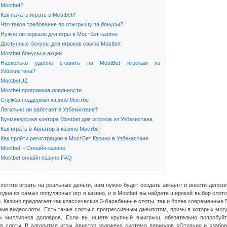
Mostbet?
Как начать играть в Mostbet?
Что такое требование по отыгрышу за бонусы?
Нужно ли зеркало для игры в Мостбет казино
Доступные бонусы для игроков casino Mostbet
Mostbet бонусы и акции
Насколько удобно ставить на MostBet игрокам из
Узбекистана?
MostbetUZ
Mostbet программа лояльности
Служба поддержки казино Мостбет
Легально ли работает в Узбекистане?
Букмекерская контора Mostbet для игроков из Узбекистана
Как играть в Авиатор в казино Мостбет
Как пройти регистрацию в МостБет Казино в Узбекистане
Mostbet – Онлайн-казино
Mostbet онлайн-казино FAQ
хотите играть на реальные деньги, вам нужно будет создать аккаунт и внести депози
одна из самых популярных игр в казино, и в Mostbet вы найдете широкий выбор слот
. Казино предлагает как классические 3-барабанные слоты, так и более современные 
ые видеослоты. Есть также слоты с прогрессивным джекпотом, призы в которых мог
ть миллионов долларов. Если вы ищете крупный выигрыш, обязательно попробуйт
 в слоты. В алгоритме игры Авиатор заложена система периодов «Отдачи» и «забо