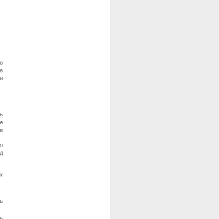
 в
 в
и
ть
те
 в
я
од
х
ь
ь