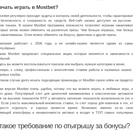
ачать играть в Mostbet?
ostbet регулярно проходит аудиты и контроль своей деятельности, чтобы гарантирова
 безопасность и сохранность их средств. Веб-сайт казино доступен на русском
ком языках. В казино Mostbet программа лояльности позволяет игрокам накаплива
оторые затем можно обменять на различные призы. Чем больше играешь, тем боль
 накапливаешь. Очки можно обменять на бонусы, фриспины и другие призы.
омпания работает с 2006 года, а ее онлайн-казино является одним из самы
опулярных.
акже Mostbet предлагает специальные акции, которые меняются в зависимости о
обытий.
десь вы можете воспользоваться поиском или выбрать нужную категорию в меню.
илеры, к слову, профессионалы с многолетним стажем работы в наземных казино
гровых клубах.
таком случае долго искать подходящие промокоды от MostBet casino online не придется
ая версия Mostbet очень удобна, потому что вы можете играть в любимые игры, 
из дома. Популярный слот для ценителей минимализма и классических автоматов
я на высокие показатели RTP у автомата неплохие показатели волатильности (но 
 Если учесть максимальный множитель ставки, то слот хорош для новичков и тех, к
просто отдохнуть и хорошо провести время. Возможно именно из-за свое
ляющей атмосферы и ненавязчивости автомат и входит в ТОП самых популярны
такое требование по отыгрышу за бонусы?