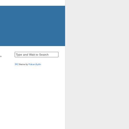
»
3K2
theme by
Hakan Aydin