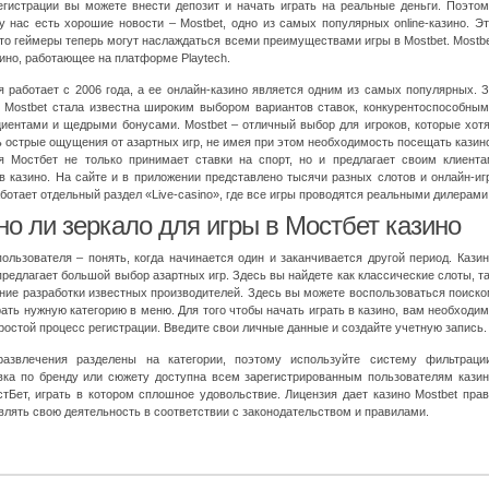
егистрации вы можете внести депозит и начать играть на реальные деньги. Поэто
у нас есть хорошие новости – Mostbet, одно из самых популярных online-казино. Э
что геймеры теперь могут наслаждаться всеми преимуществами игры в Mostbet. Mostb
зино, работающее на платформе Playtech.
 работает с 2006 года, а ее онлайн-казино является одним из самых популярных. 
ы Mostbet стала известна широким выбором вариантов ставок, конкурентоспособны
иентами и щедрыми бонусами. Mostbet – отличный выбор для игроков, которые хот
 острые ощущения от азартных игр, не имея при этом необходимость посещать казин
я Мостбет не только принимает ставки на спорт, но и предлагает своим клиент
в казино. На сайте и в приложении представлено тысячи разных слотов и онлайн-иг
ботает отдельный раздел «Live-casino», где все игры проводятся реальными дилерами
о ли зеркало для игры в Мостбет казино
ользователя – понять, когда начинается один и заканчивается другой период. Кази
предлагает большой выбор азартных игр. Здесь вы найдете как классические слоты, т
ние разработки известных производителей. Здесь вы можете воспользоваться поиск
ать нужную категорию в меню. Для того чтобы начать играть в казино, вам необходи
ростой процесс регистрации. Введите свои личные данные и создайте учетную запись.
развлечения разделены на категории, поэтому используйте систему фильтрации
вка по бренду или сюжету доступна всем зарегистрированным пользователям кази
Бет, играть в котором сплошное удовольствие. Лицензия дает казино Mostbet пра
лять свою деятельность в соответствии с законодательством и правилами.