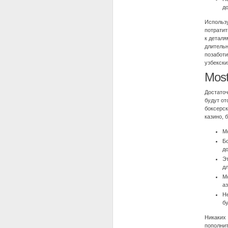
д
Использ
потратит
к деталя
длитель
позаботи
узбекски
Most
Достато
будут от
боксерс
казино, 
M
Б
д
Э
д
M
а
Н
б
Никаких
пополни