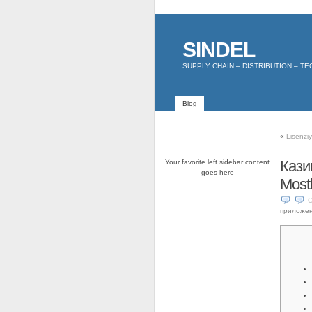
SINDEL
SUPPLY CHAIN – DISTRIBUTION – T
Blog
«
Lisenziy
Кази
Your favorite left sidebar content
goes here
Most
C
приложен