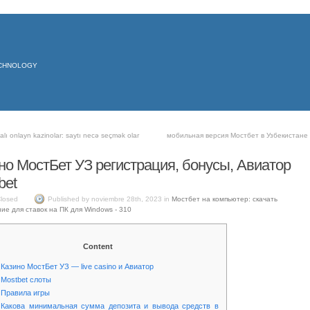
ECHNOLOGY
alı onlayn kazinolar: saytı necə seçmək olar
мобильная версия Мостбет в Узбекистане
но МостБет УЗ регистрация, бонусы, Авиатор
bet
losed
Published by noviembre 28th, 2023 in
Мостбет на компьютер: скачать
ие для ставок на ПК для Windows - 310
Content
Казино МостБет УЗ — live casino и Авиатор
Mostbet слоты
Правила игры
Какова минимальная сумма депозита и вывода средств в