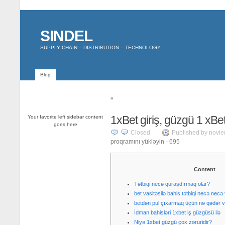
SINDEL
SUPPLY CHAIN – DISTRIBUTION – TECHNOLOGY
Blog
«
1xBet giriş, güzgü 1 xB
Your favorite left sidebar content
goes here
Closed
Published by novie
proqramını yükləyin - 695
Content
Tətbiqi necə quraşdırmaq olar?
bet vasitəsilə bahis tətbiqi necə nec
betdən pul çıxarmaq üçün nə qədər v
İdman bahisləri 1xbet iş güzgüsü ilə
Niyə 1xbet güzgü çox zəruridir?