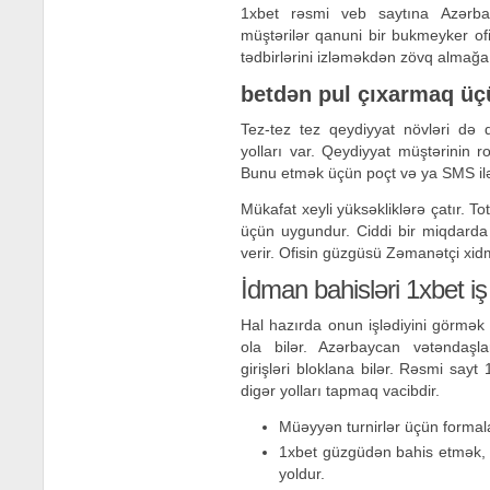
1xbet rəsmi veb saytına Azərbay
müştərilər qanuni bir bukmeyker ofis
tədbirlərini izləməkdən zövq almağa
betdən pul çıxarmaq üç
Tez-tez tez qeydiyyat növləri də
yolları var. Qeydiyyat müştərinin ro
Bunu etmək üçün poçt və ya SMS ilə
Mükafat xeyli yüksəkliklərə çatır. T
üçün uygundur. Ciddi bir miqdard
verir. Ofisin güzgüsü Zəmanətçi xidmə
İdman bahisləri 1xbet iş
Hal hazırda onun işlədiyini görmək ü
ola bilər. Azərbaycan vətəndaşl
girişləri bloklana bilər. Rəsmi say
digər yolları tapmaq vacibdir.
Müəyyən turnirlər üçün forma
1xbet güzgüdən bahis etmək, 
yoldur.