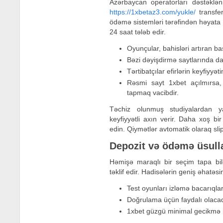
Azərbaycan operatorları dəstəklən
https://1xbetaz3.com/yukle/
transfer
ödəmə sistemləri tərəfindən həyata k
24 saat tələb edir.
Oyunçular, bahisləri artıran ba
Bəzi dəyişdirmə saytlarında d
Tərtibatçılar efirlərin keyfiyyət
Rəsmi sayt 1xbet açılmırsa
tapmaq vacibdir.
Təchiz olunmuş studiyalardan y
keyfiyyətli axın verir. Daha xoş b
edin. Qiymətlər avtomatik olaraq sli
Depozit və ödəmə üsull
Həmişə maraqlı bir seçim tapa bil
təklif edir. Hadisələrin geniş əhatəsi
Test oyunları izləmə bacarıqla
Doğrulama üçün faydalı olaca
1xbet güzgü minimal gecikmə il