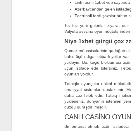
Link rəsmi 1xbet veb saytında t
Azərbaycandan gələn istifadəç
Təcrübəli fərdi şəxslər bütün h
Tez-tez yeni gələnlər ziyarət edir.
Valyuta əvəzinə oyun nöqtələrindən i
Niyə 1xbet güzgü çox zə
Qumar müəssisələrinin qadağan olund
bahis üçün digər etibarlı yollar va
yükləyin. Bu, keçid bloklaması üçün
üçün istifadə edə bilərsiniz. Tət
oyunları yoxdur.
Tətbiqlə oyunçular unikal mükafatl
əməliyyat sistemləri dəstəklənir. 
daha çox tələb edir. Tətbiq mak
yükləsəniz, dünyanın istənilən yeri
güzgü quraşdırılmışdır.
CANLI CASİNO OYUN
Bir əmanət etmək üçün istifadəçi a