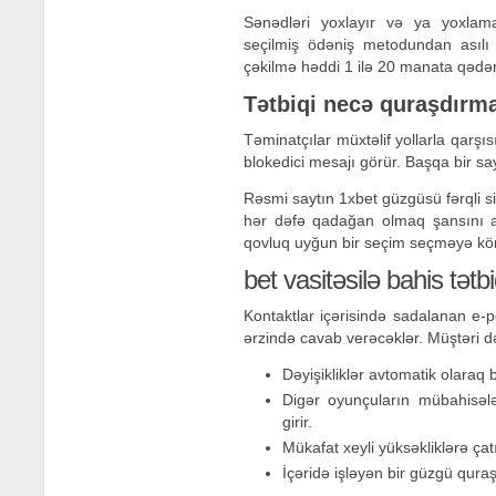
Sənədləri yoxlayır və ya yoxla
seçilmiş ödəniş metodundan asılı
çəkilmə həddi 1 ilə 20 manata qədər
Tətbiqi necə quraşdırm
Təminatçılar müxtəlif yollarla qarşısı
blokedici mesajı görür. Başqa bir sayt
Rəsmi saytın 1xbet güzgüsü fərqli si
hər dəfə qadağan olmaq şansını az
qovluq uyğun bir seçim seçməyə kö
bet vasitəsilə bahis tət
Kontaktlar içərisində sadalanan e-
ərzində cavab verəcəklər. Müştəri də
Dəyişikliklər avtomatik olaraq b
Digər oyunçuların mübahisəl
girir.
Mükafat xeyli yüksəkliklərə çatı
İçəridə işləyən bir güzgü quraş