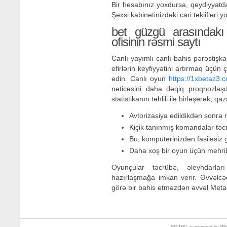
Bir hesabınız yoxdursa, qeydiyyatda
Şəxsi kabinetinizdəki cari təklifləri y
bet güzgü arasındakı
ofisinin rəsmi saytı
Canlı yayımlı canlı bahis pərəstişka
efirlərin keyfiyyətini artırmaq üçün 
edin. Canlı oyun
https://1xbetaz3.
nəticəsini daha dəqiq proqnozlaşd
statistikanın təhlili ilə birləşərək, q
Avtorizasiya edildikdən sonra
Kiçik tanınmış komandalar təc
Bu, kompüterinizdən fasiləsiz g
Daha xoş bir oyun üçün mehriba
Oyunçular təcrübə, əleyhdarlar
hazırlaşmağa imkan verir. Əvvəlcəd
görə bir bahis etməzdən əvvəl Meta’