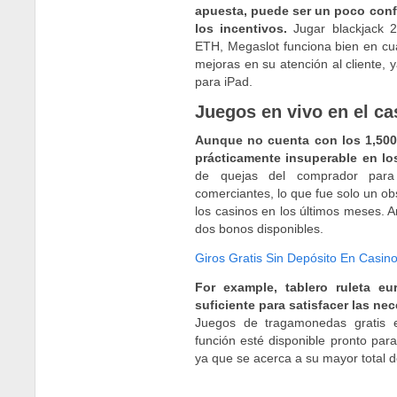
apuesta, puede ser un poco conf
los incentivos.
Jugar blackjack 2
ETH, Megaslot funciona bien en cua
mejoras en su atención al cliente,
para iPad.
Juegos en vivo en el ca
Aunque no cuenta con los 1,500
prácticamente insuperable en lo
de quejas del comprador para 
comerciantes, lo que fue solo un ob
los casinos en los últimos meses. A
dos bonos disponibles.
Giros Gratis Sin Depósito En Casin
For example, tablero ruleta eu
suficiente para satisfacer las ne
Juegos de tragamonedas gratis 
función esté disponible pronto para
ya que se acerca a su mayor total de