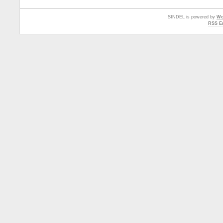
SINDEL is powered by
Wo
RSS En