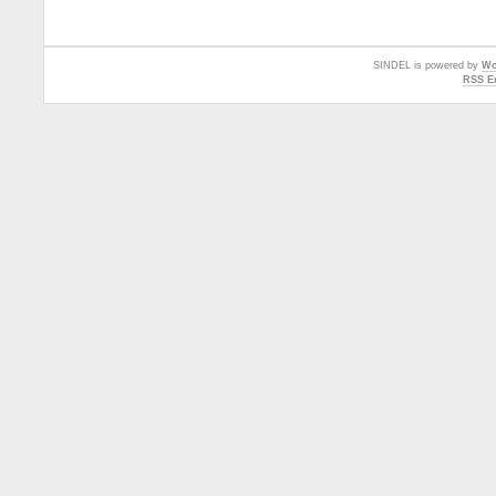
SINDEL is powered by
Wo
RSS En