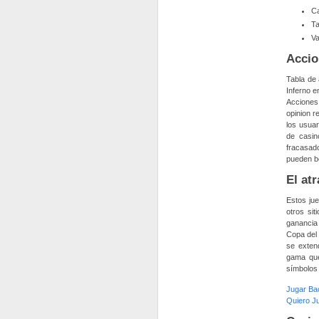
Ca
Ta
Va
Accio
Tabla de
Inferno e
Acciones
opinion r
los usuar
de casin
fracasado
pueden be
El atr
Estos ju
otros sit
ganancia 
Copa del 
se exten
gama que
símbolos 
Jugar Ba
Quiero Ju