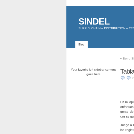
SINDEL
SUPPLY CHAIN – DISTRIBUTION – T
Blog
«
Bono Si
Tabl
Your favorite left sidebar content
goes here
C
En mi opi
enfoques 
gente de
cosas que
Juega a 
los regis