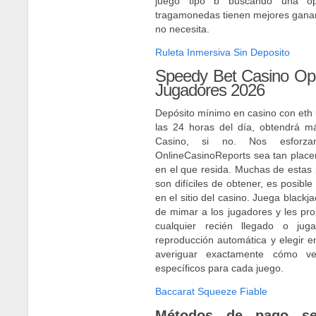
juego tipo b buscando una op
tragamonedas tienen mejores gananc
no necesita.
Ruleta Inmersiva Sin Deposito
Speedy Bet Casino Opi
Jugadores 2026
Depósito mínimo en casino con eth u
las 24 horas del día, obtendrá 
Casino, si no. Nos esforz
OnlineCasinoReports sea tan placen
en el que resida. Muchas de estas
son difíciles de obtener, es posib
en el sitio del casino. Juega blackja
de mimar a los jugadores y les pro
cualquier recién llegado o ju
reproducción automática y elegir e
averiguar exactamente cómo v
específicos para cada juego.
Baccarat Squeeze Fiable
Métodos de pago se