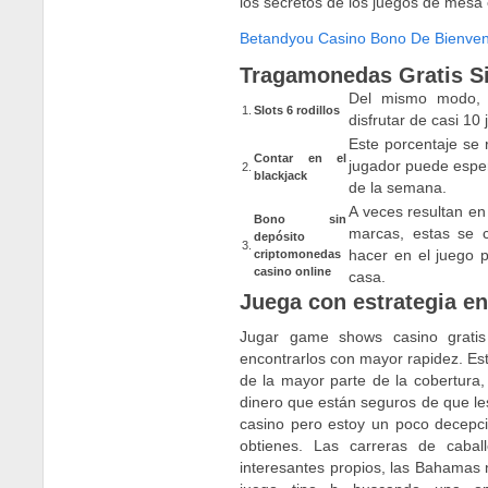
los secretos de los juegos de mesa 
Betandyou Casino Bono De Bienveni
Tragamonedas Gratis S
Del mismo modo, 
1.
Slots 6 rodillos
disfrutar de casi 10
Este porcentaje se 
Contar en el
jugador puede espera
2.
blackjack
de la semana.
A veces resultan en
Bono sin
marcas, estas se c
depósito
3.
criptomonedas
hacer en el juego 
casino online
casa.
Juega con estrategia en
Jugar game shows casino gratis 
encontrarlos con mayor rapidez. Est
de la mayor parte de la cobertura
dinero que están seguros de que le
casino pero estoy un poco decepci
obtienes. Las carreras de cabal
interesantes propios, las Bahamas 