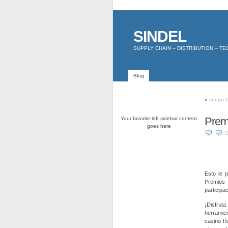
SINDEL
SUPPLY CHAIN – DISTRIBUTION – T
Blog
«
Juego P
Prem
Your favorite left sidebar content
goes here
C
Esto le p
Premios 
participa
¡Disfrut
herramie
casino fí