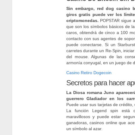
Sin embargo, red dog casino b
giros gratis puede ver los lími
criptomonedas.
POPSTAR sigue a 
que son los símbolos básicos de la
caros, obtendrá de cinco a 100 m
contacto con sus agentes de soport
puede conectarse. Si un Starburst
carretes durante un Re-Spin, iniciar
del mouse. Algunas de las conse
armonía conyugal, en un juego de d
Casino Retiro Dogecoin
Secretos para hacer apu
La Diosa romana Juno aparecer
guerrero Gladiador en los carr
Puede usar sus tarjetas de crédito,
La función Legend spin está d
maravillosos y puede estar segu
ganadoras, casinos online que acep
un símbolo al azar.