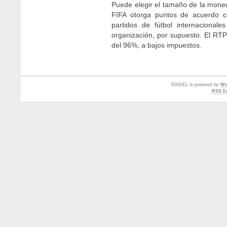
Puede elegir el tamaño de la moned
FIFA otorga puntos de acuerdo c
partidos de fútbol internacional
organización, por supuesto. El RTP
del 96%, a bajos impuestos.
SINDEL is powered by
Wo
RSS En