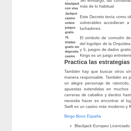
Sin embargo, las combina
blackjack
más de lo habitual.
con visa
Jackpot
Este Decreto tenía como obje
casino
vulnerables accedieran a
online
juegos
luchadores.
gratis
75
El símbolo de comodín de
tiradas
del logotipo de la Orquídea
gratis sin
y 5, juegos de dados grat
deposito
Kings es un juego entreten
casino
Practica las estrategias
También hay que buscar otros sí
manera responsable. También es po
un alegre personaje de ratoncito,
apuestas extendidas en muchos 
carreras de caballos y dardos hasta
necesita hacer es encontrar el l
Swift es un casino más moderno y f
Bingo Bono España
Blackjack Europeo Licenciado