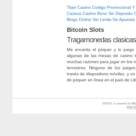
Titan Casino Codigo Promocional 
Cazeus Casino Bono Sin Deposito C
Bingo Online Sin Limite De Apuesta
Bitcoin Slots
Tragamonedas clasicas 
Me encanta el póquer y lo juego 
algunas de las mesas de casino 
muchas razones para jugar en los nu
terrestres. Ninguno de los juegos
través de dispositivos móviles, y u
de póquer en línea en el país de Lib
SINDEL is powered by
Wo
RSS En