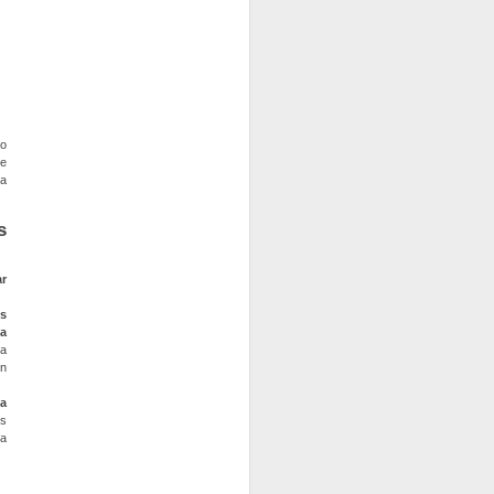
ro
de
ra
s
ar
os
la
ea
en
la
os
da