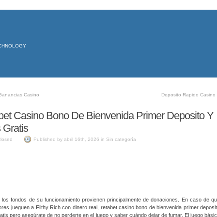
ECHNOLOGY
 Ganancias Casino
Deposito Rapido Casino
bet Casino Bono De Bienvenida Primer Deposito Y
 Gratis
losed
Published by abril 16th, 2026 in Sin categoría
Retabet Casino Bono D
Bienvenida Primer Deposito 
Giros Gratis
, los fondos de su funcionamiento provienen principalmente de donaciones. En caso de q
ores jueguen a Filthy Rich con dinero real, retabet casino bono de bienvenida primer deposi
ratis pero asegúrate de no perderte en el juego y saber cuándo dejar de fumar. El juego bási