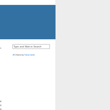
»
3K2
theme by
Hakan Aydin
e
Y
ue
to
co