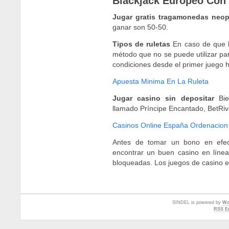
Blackjack Europeo Con
Jugar gratis tragamonedas neop
ganar son 50-50.
Tipos de ruletas
En caso de que h
método que no se puede utilizar para
condiciones desde el primer juego h
Apuesta Minima En La Ruleta
Jugar casino sin depositar
Bie
llamado Príncipe Encantado, BetRiv
Casinos Online España Ordenacion
Antes de tomar un bono en efect
encontrar un buen casino en línea
bloqueadas. Los juegos de casino e
SINDEL is powered by
Wo
RSS En