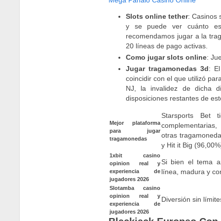
Mega Panalo Casino Online
Slots online tether
: Casinos s
y se puede ver cuánto es
recomendamos jugar a la tra
20 líneas de pago activas.
Como jugar slots online
: Ju
Jugar tragamonedas 3d
: E
coincidir con el que utilizó pa
NJ, la invalidez de dicha d
disposiciones restantes de es
Starsports Bet 
Mejor plataforma
complementarias,
para jugar
otras tragamoneda
tragamonedas
y Hit it Big (96,00%
1xbit casino
Si bien el tema a
opinion real y
experiencia de
línea, madura y c
jugadores 2026
Slotamba casino
opinion real y
Diversión sin límite
experiencia de
jugadores 2026