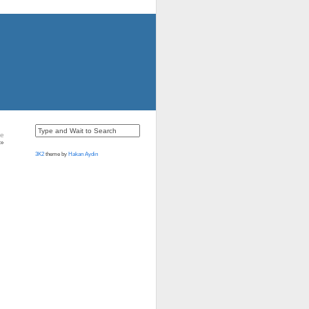
не
»
3K2
theme by
Hakan Aydin