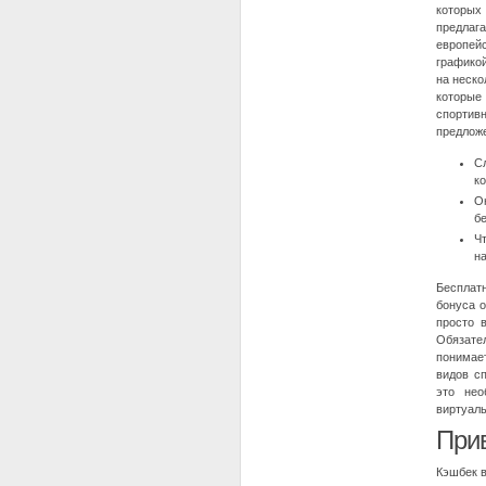
которых
предлаг
европей
графико
на неско
которые
спортив
предложе
С
к
О
б
Ч
на
Бесплатн
бонуса о
просто 
Обязател
понимае
видов сп
это нео
виртуаль
Прив
Кэшбек в