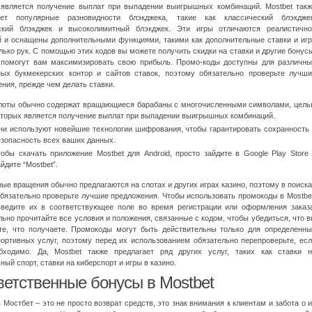
 является получение выплат при выпадении выигрышных комбинаций. Mostbet так
ает популярные разновидности блэкджека, такие как классический блэкджек
ский блэкджек и высоколимитный блэкджек. Эти игры отличаются реалистично
й и оснащены дополнительными функциями, такими как дополнительные ставки и иг
лько рук. С помощью этих кодов вы можете получить скидки на ставки и другие бонус
 помогут вам максимизировать свою прибыль. Промо-коды доступны для различны
ных букмекерских контор и сайтов ставок, поэтому обязательно проверьте лучш
ния, прежде чем делать ставки.
лоты обычно содержат вращающиеся барабаны с многочисленными символами, цель
оторых является получение выплат при выпадении выигрышных комбинаций.
ни используют новейшие технологии шифрования, чтобы гарантировать сохранность
езопасность всех ваших данных.
тобы скачать приложение Mostbet для Android, просто зайдите в Google Play Store
йдите “Mostbet”.
ые вращения обычно предлагаются на слотах и других играх казино, поэтому в поиск
бязательно проверьте лучшие предложения. Чтобы использовать промокоды в Mostbe
введите их в соответствующее поле во время регистрации или оформления заказ
ьно прочитайте все условия и положения, связанные с кодом, чтобы убедиться, что 
те, что получаете. Промокоды могут быть действительны только для определенн
ортивных услуг, поэтому перед их использованием обязательно перепроверьте, ес
бходимо. Да, Mostbet также предлагает ряд других услуг, таких как ставки н
ный спорт, ставки на киберспорт и игры в казино.
етственные бонусы в Mostbet
 Мостбет – это не просто возврат средств, это знак внимания к клиентам и забота о 