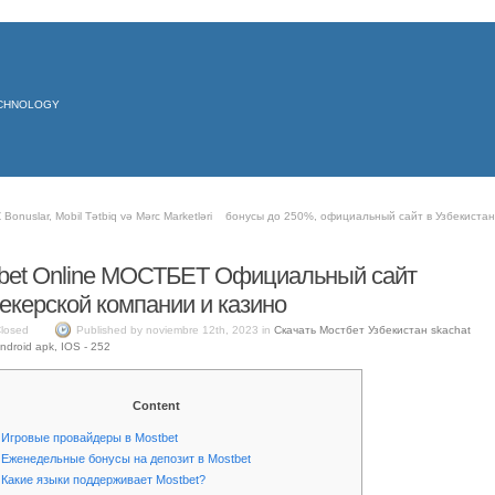
ECHNOLOGY
 Bonuslar, Mobil Tətbiq və Mərc Marketləri
бонусы до 250%, официальный сайт в Узбекиста
bet Online МОСТБЕТ Официальный сайт
екерской компании и казино
losed
Published by noviembre 12th, 2023 in
Скачать Мостбет Узбекистан skachat
ndroid apk, IOS - 252
Content
Игровые провайдеры в Mostbet
Еженедельные бонусы на депозит в Mostbet
Какие языки поддерживает Mostbet?