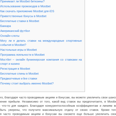
Принимает ли Mostbet биткоины?
Использование промокодов в Mostbet
Как скачать приложение Mostbet для iOS
Приветственные бонусы в Mostbet
Бесплатные ставки в Mostbet
Баккара
Американский футбол
Онлайн-слоты
Могу ли я делать ставки на международные спортивные
события в Mostbet?
Настольные игры в Mostbet
Программа лояльности в Mostbet
Мостбет – онлайн букмекерская компания со ставками на
спорт и казино
Регистрация в Mostbet
Бесплатные спины в Mostbet
Предматчевые и live ставки
Почему стоит выбрать именно Mostbet?
го, благодаря часто проводимым акциям и бонусам, вы можете увеличить свои шан
чение прибыли. Независимо от того, какой вид ставок вы предпочитаете, в Mostb
я что-то для каждого. Благодаря конкурентоспособным коэффициентам и линиям 
быть уверены, что получите максимальную отдачу от своих ставок. Кроме того
ря часто проводимым акциям и бонусам вы сможете еще больше увеличить сво