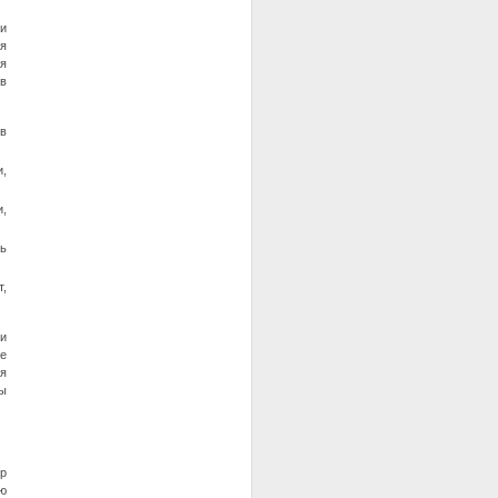
и
я
ия
в
 в
и,
,
ть
т,
 и
ше
я
ы
гр
ью