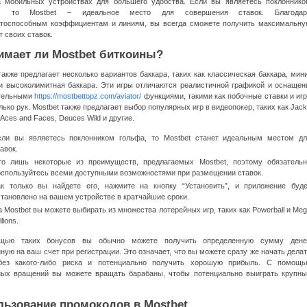
а мобильных устройствах для большего удобства. Если вы являетесь поклоннико
а, то Mostbet – идеальное место для совершения ставок. Благодар
нтоспособным коэффициентам и линиям, вы всегда сможете получить максимальну
т своих ставок.
имает ли Mostbet биткоины?
также предлагает несколько вариантов баккара, таких как классическая баккара, мин
 и высоколимитная баккара. Эти игры отличаются реалистичной графикой и оснаще
тельными
https://mostbettopz.com/aviator/
функциями, такими как побочные ставки и иг
лько рук. Mostbet также предлагает выбор популярных игр в видеопокер, таких как Jac
, Aces and Faces, Deuces Wild и другие.
сли вы являетесь поклонником гольфа, то Mostbet станет идеальным местом дл
авок.
то лишь некоторые из преимуществ, предлагаемых Mostbet, поэтому обязательн
оспользуйтесь всеми доступными возможностями при размещении ставок.
ак только вы найдете его, нажмите на кнопку “Установить”, и приложение буде
становлено на вашем устройстве в кратчайшие сроки.
 Mostbet вы можете выбирать из множества лотерейных игр, таких как Powerball и Me
llions.
щью таких бонусов вы обычно можете получить определенную сумму денег
ную на ваш счет при регистрации. Это означает, что вы можете сразу же начать дела
без какого-либо риска и потенциально получить хорошую прибыль. С помощь
ных вращений вы можете вращать барабаны, чтобы потенциально выиграть крупны
льзование промокодов в Mostbet