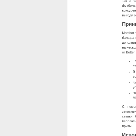
так и н
футбол
конкуре
выгоду о
Прин
Mostbet 
баккара
дополни
на неско
or Better
Е
ст
Э
в
К
у
На
Mi
С помо
зачислен
ставки 
бесплат
призы.
Испо