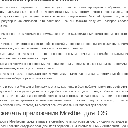
ия позволяет игрокам не только получить часть своих проигрышей обратно, но 
ать наслаждаться игрой с дополнительным комфортом. Чтобы воспользоватьс
, достаточно просто участвовать в акции, предлагаемой Mostbet. Кроме того, акц
 регулярно обновляется, что означает, что вы можете получать возврат средст
атно.
 ним относятся минимальная сумма депозита и максимальный лимит снятия средств
есяц.
ти игры отличаются реалистичной графикой и оснащены дополнительными функциям
кими как дополнительные ставки и игра на несколько рук.
егистрация в Mostbet – это процесс открытия счета в онлайн организации
анимающейся ставками на спорт.
лагодаря конкурентоспособным коэффициентам и линиям, вы всегда сможете получи
аксимальную выгоду от своих ставок.
, Mostbet также предлагает ряд других услуг, таких как ставки на виртуальный спор
авки на киберспорт и игры в казино.
 кто играет на Mostbet online, важно знать, как легко и без проблем пополнить свой счет
деньги. В этом руководстве мы подробно опишем, как сделать это, чтобы сделать ва
е с этой онлайн-платформой более комфортным и удобным. К ним относятс
ьная сумма депозита и максимальный лимит снятия средств в месяц. Если в
ь поклонником гольфа, то Mostbet станет идеальным местом для ставок.
скачать приложение Mostbet для iOS
орме Mostbet вы можете играть в онлайн-слоты, которые являются одним из видов и
 Слоты обычно содержат вращающиеся барабаны с многочисленными символами, цел