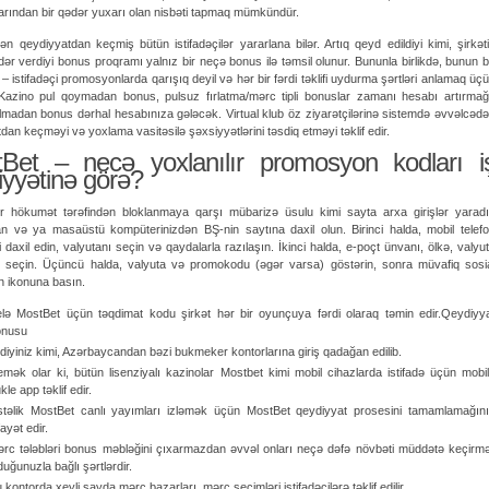
arından bir qədər yuxarı olan nisbəti tapmaq mümkündür.
dən qeydiyyatdan keçmiş bütün istifadəçilər yararlana bilər. Artıq qeyd edildiyi kimi, şirkət
dər verdiyi bonus proqramı yalnız bir neçə bonus ilə təmsil olunur. Bununla birlikdə, bunun b
r – istifadəçi promosyonlarda qarışıq deyil və hər bir fərdi təklifi uydurma şərtləri anlamaq üç
 Kazino pul qoymadan bonus, pulsuz fırlatma/mərc tipli bonuslar zamanı hesabı artırma
lmadan bonus dərhal hesabınıza gələcək. Virtual klub öz ziyarətçilərinə sistemdə əvvəlcəd
dan keçməyi və yoxlama vasitəsilə şəxsiyyətlərini təsdiq etməyi təklif edir.
Bet – necə yoxlanılır promosyon kodları i
liyyətinə görə?
 hökumət tərəfindən bloklanmaya qarşı mübarizə üsulu kimi sayta arxa girişlər yaradı
an və ya masaüstü kompüterinizdən BŞ-nin saytına daxil olun. Birinci halda, mobil telef
 daxil edin, valyutanı seçin və qaydalarla razılaşın. İkinci halda, e-poçt ünvanı, ölkə, valyu
ni seçin. Üçüncü halda, valyuta və promokodu (əgər varsa) göstərin, sonra müvafiq sosi
n ikonuna basın.
lə MostBet üçün təqdimat kodu şirkət hər bir oyunçuya fərdi olaraq təmin edir.Qeydiyy
onusu
ldiyiniz kimi, Azərbaycandan bəzi bukmeker kontorlarına giriş qadağan edilib.
mək olar ki, bütün lisenziyalı kazinolar Mostbet kimi mobil cihazlarda istifadə üçün mobi
kle app təklif edir.
təlik MostBet canlı yayımları izləmək üçün MostBet qeydiyyat prosesini tamamlamağın
fayət edir.
rc tələbləri bonus məbləğini çıxarmazdan əvvəl onları neçə dəfə növbəti müddətə keçirmə
duğunuzla bağlı şərtlərdir.
 kontorda xeyli sayda mərc bazarları, mərc seçimləri istifadəçilərə təklif edilir.