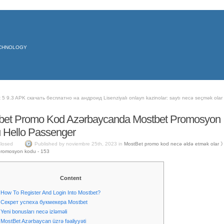
ECHNOLOGY
 5 9.3 APK скачать бесплатно на андроид
Lisenziyalı onlayn kazinolar: saytı necə seçmək olar
bet Promo Kod Azərbaycanda Mostbet Promosyon
 Hello Passenger
losed
Published by noviembre 25th, 2023 in
MostBet promo kod necə əldə etmək olar 
promosyon kodu - 153
Content
How To Register And Login Into Mostbet?
Секрет успеха букмекера Mostbet
Yeni bonusları necə izləməli
MostBet Azərbaycan üzrə fəaliyyəti