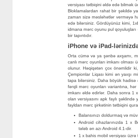
versiyası tətbiqini əldə edə bilmək
Bloklamalardan rahat bir şəkildə 
zaman sizə məsləhətlər verməyə haz
edə bilərsiniz. Gördüyünüz kimi, 
idmana mərc oyunu pul qoyuluşları 
bir tapıntıdır.
iPhone və iPad-lərinizd
Orta cümə və ya şənbə axşamı, mə
canlı mərc oyunları imkanı olması ü
olunur. Həqiqətən çox önəmlidir ki
Çempionlar Liqası kimi ən yaxşı mü
tapa bilərsiniz. Daha böyük hadisə
fərqli mərc oyunları variantına, hə
imkanı əldə edirlər. Daha sonra 1 x
olan versiyasını apk faylı şəklində 
fayldan mərc şirkətinin tətbiqini qur
Balansınızı doldurmaq və müva
Android cihazlarınızda 1 x 
tələb ən azı Android 4.1-dir.
1 x bahis mobil versiyası üzrə 