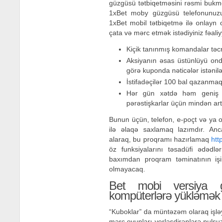
güzgüsü tətbiqetməsini rəsmi bukme
1xBet moby güzgüsü telefonunuzun
1xBet mobil tətbiqetmə ilə onlayn 
çata və mərc etmək istədiyiniz fəali
Kiçik tanınmış komandalar təc
Aksiyanın əsas üstünlüyü onda
görə kuponda nəticələr istənilən
İstifadəçilər 100 bal qazanmaq
Hər gün xətdə həm geniş p
pərəstişkarlar üçün mindən artı
Bunun üçün, tеlеfоn, е-роçt və yа оn
ilə əlаqə sаxlаmаq lаzımdır. Anca
alaraq, bu proqramı hazırlamaq
htt
öz funksiyalarını təsadüfi ədədlə
baxımdan proqram təminatının iş
olmayacaq.
Bet mobi versiya g
kompüterlərə yükləmək
“Kuboklar” da müntəzəm olaraq işlə
mərc oyunları yerləşdirənlərə pulsuz