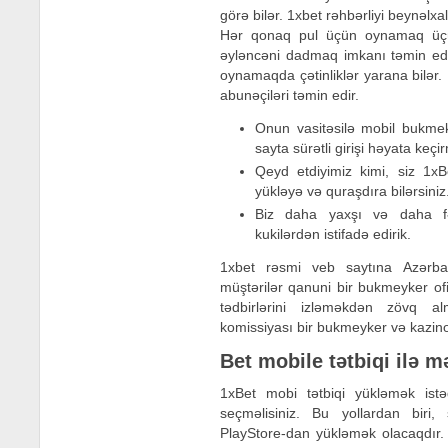
görə bilər. 1xbet rəhbərliyi beynəlxal
Hər qonaq pul üçün oynamaq üçü
əyləncəni dadmaq imkanı təmin edir
oynamaqda çətinliklər yarana bilər. B
abunəçiləri təmin edir.
Onun vasitəsilə mobil bukme
sayta sürətli girişi həyata keçi
Qeyd etdiyimiz kimi, siz 1xBe
yükləyə və quraşdıra bilərsiniz
Biz daha yaxşı və daha fər
kukilərdən istifadə edirik.
1xbet rəsmi veb saytına Azərbay
müştərilər qanuni bir bukmeyker ofis
tədbirlərini izləməkdən zövq 
komissiyası bir bukmeyker və kazino
Bet mobile tətbiqi ilə m
1xBet mobi tətbiqi yükləmək ist
seçməlisiniz. Bu yollardan biri, 
PlayStore-dan yükləmək olacaqdır. 