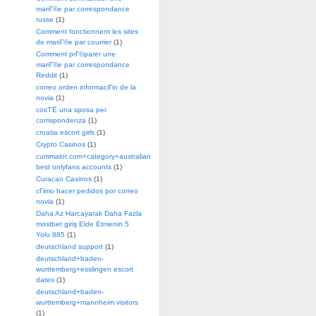
mariГ©e par correspondance
russe
(1)
Comment fonctionnent les sites
de mariГ©e par courrier
(1)
Comment prГ©parer une
mariГ©e par correspondance
Reddit
(1)
correo orden informaciГіn de la
novia
(1)
cos'ГЁ una sposa per
corrispondenza
(1)
croatia escort girls
(1)
Crypto Casinos
(1)
cummalot.com+category+australian
best onlyfans accounts
(1)
Curacao Casinos
(1)
cГіmo hacer pedidos por correo
novia
(1)
Daha Az Harcayarak Daha Fazla
mostbet giriş Elde Etmenin 5
Yolu 885
(1)
deutschland support
(1)
deutschland+baden-
wurttemberg+esslingen escort
dates
(1)
deutschland+baden-
wurttemberg+mannheim visitors
(1)