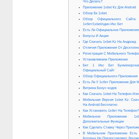
Что Делать?
Приложение 1xbet Kz Для Android
Обзор Бк 1xbet
Обзор Официального Сайта 
1хбет/1xbet/один Икс Бет
Есть Ли Официальное Приложение 
Бонусы И Акции
Где Скачать 1xbet Kz На Андроид
Отличия Приложения От Десктопн
Регистрация С Мобильного Телеф
Устанавливаем Приложение
Бет 1 Икс Бет Букмекерска
Официальный Сайт
Обзор Официального Приложения 
Есть Ли У 1xбет Приложение Для 
Витрина Бонус-кодов
Как Скачать 1xbet На Телефон Или
Мобильная Версия 1xbet Kz: Скач
На Android Бесплатно
Как Установить 1хбет На Телефон?
Мобильное Приложение 1x
Дополнительные Функции
Как Сделать Ставку Через Приложе
В Мобильном Приложении Есть 
Которых Не Предоставляют Други