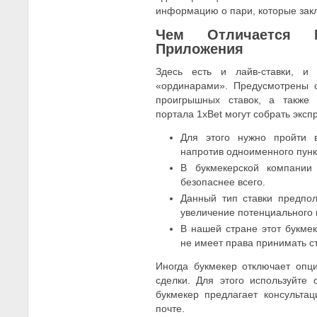
информацию о пари, которые закл
Чем Отличается 
Приложения
Здесь есть и лайв-ставки, и
«ординарами». Предусмотрены 
проигрышных ставок, а также 
портала 1xBet могут собрать эксп
Для этого нужно пройти в
напротив одноименного пунк
В букмекерской компании
безопаснее всего.
Данный тип ставки предпо
увеличение потенциального
В нашей стране этот букмек
не имеет права принимать ст
Иногда букмекер отключает опц
сделки. Для этого используйте 
букмекер предлагает консультац
почте.