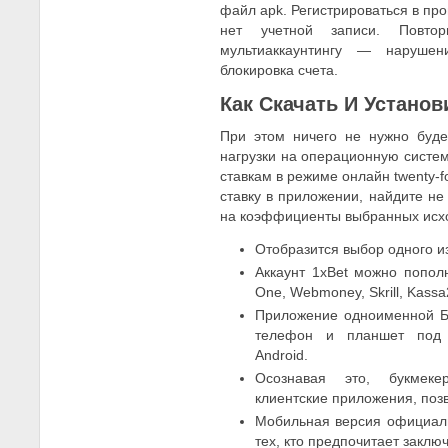
файл apk. Регистрироваться в пр
нет учетной записи. Повтор
мультиаккаунтингу — нарушен
блокировка счета.
Как Скачать И Установ
При этом ничего не нужно будет
нагрузки на операционную систем
ставкам в режиме онлайн twenty-fo
ставку в приложении, найдите не
на коэффициенты выбранных исх
Отобразится выбор одного из
Аккаунт 1xBet можно попол
One, Webmoney, Skrill, Kassa
Приложение одноименной БК
телефон и планшет под 
Android.
Осознавая это, букмеке
клиентские приложения, поз
Мобильная версия официаль
тех, кто предпочитает заклю