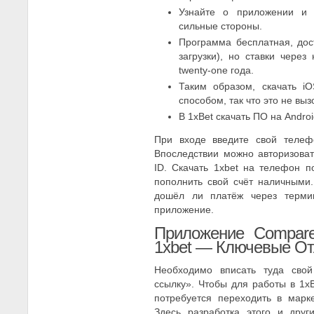
Узнайте о приложении и 
сильные стороны.
Программа бесплатная, дос
загрузки), но ставки чере
twenty-one года.
Таким образом, скачать i
способом, так что это не вы
В 1xBet скачать ПО на Andro
При входе введите свой телеф
Впоследствии можно авторизоват
ID. Скачать 1xbet на телефон п
пополнить свой счёт наличными.
дошёл ли платёж через терми
приложение.
Приложение Compar
1xbet — Ключевые От
Необходимо вписать туда свой
ссылку». Чтобы для работы в 1xB
потребуется переходить в марк
Здесь разработка этого и друг