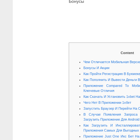
Бонусы
1xbet Ска
Приложе
Андроид И I
Content
Чем Отличается Мобильная Верси
Бонусы И Акции
Как Пройти Регистрацию В Букмеке
Как Пополнить И Вывести Деньги 
Приложение Compared To Моби
Ключевые Отличия
Как Скачать И Установить 1xbet Н
Чего Нет В Приложении 1хбет
Запустить Браузер И Перейти На 
В Случае Появления Запроса У
Загрузить Приложение Для Android
Как Загрузить И Инсталлиров
Приложения Самых Для Выгодных 
Приложение Just One Икс Бет На 