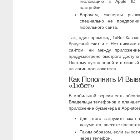
геолокацию в Apple ID. 
настройки.
Впрочем, эксперты рынк
специально не предприни
мобильного сайта.
Так, один промокод 1xBet Казахс
бонусный счет и т. Нет никаких
сайтом, ни между приложени
предусмотрено быстрого доступа,
Поэтому нужно перейти в личный 
на логин пользователя.
Как Пополнить И Выв
«1хбет»
В мобильной версии есть абсолю
Владельцы телефонов и планшетов
приложение букмекера в App-store
Для этого загрузите скан
документа, внесите паспорт
Таким образом, если вы хоти
через телефон.