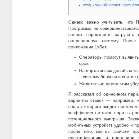
Вход В Личный Кабинет Через Mobi
Однако важно учитывать, что П
Программа не совершенствовалас
велика вероятность загрузить
операционную систему. После 
приложения 1хБет.
Операторы помогут выявить
срок.
На портативных девайсах ка
– систему бонусов и снятие 
Желательно перед этим убед
Я рассказал об одиночном пари,
варианты ставок — например, «
состав которого входят нескольк
коэффициент и такое пари сыграет
потенциального выигрыша. Закл
мобильных устройств удобно и пр
после того, как вы скачали пр
идентификацию и пополнили с