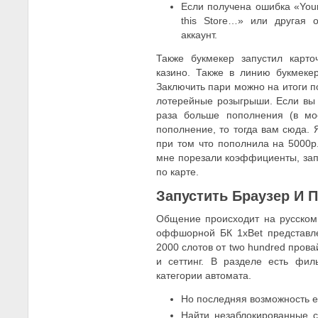
Если получена ошибка «Your c
this Store…» или другая 
аккаунт.
Также букмекер запустил карто
казино. Также в линию букмеке
Заключить пари можно на итоги п
лотерейные розыгрыши. Если вы г
раза больше пополнения (в мое
пополнение, то тогда вам сюда. 
при том что пополнила на 5000р.
мне порезали коэффициенты, за
по карте.
Запустить Браузер И 
Общение происходит на русском 
оффшорной БК 1xBet представле
2000 слотов от two hundred пров
и сеттинг. В разделе есть фил
категории автомата.
Но последняя возможность ес
Найти незаблокированные с