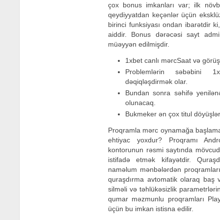
çox bonus imkanları var; ilk növb
qeydiyyatdan keçənlər üçün eksklü
birinci funksiyası ondan ibarətdir k
aiddir. Bonus dərəcəsi sayt admi
müəyyən edilmişdir.
1xbet canlı mərcSaat və görüşlə
Problemlərin səbəbini 1
dəqiqləşdirmək olar.
Bundan sonra səhifə yenilən
olunacaq.
Bukmeker ən çox titul döyüşləri
Proqramla mərc oynamağa başlama
ehtiyac yoxdur? Proqramı Andr
kontorunun rəsmi saytında mövcud
istifadə etmək kifayətdir. Quraş
naməlum mənbələrdən proqramları t
quraşdırma avtomatik olaraq baş v
silməli və təhlükəsizlik parametrləri
qumar məzmunlu proqramları Pla
üçün bu imkan istisna edilir.