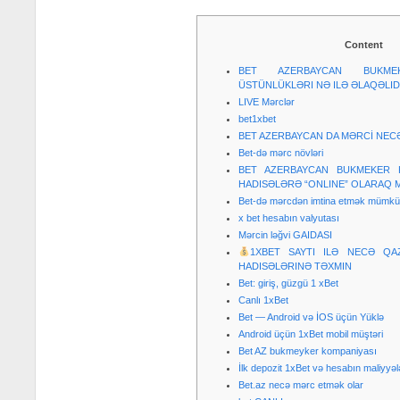
Content
BET AZERBAYCAN BUKMEK
ÜSTÜNLÜKLƏRI NƏ ILƏ ƏLAQƏLID
LIVE Mərclər
bet1xbet
BET AZERBAYCAN DA MƏRCİ NEC
Bet-də mərc növləri
BET AZERBAYCAN BUKMEKER K
HADISƏLƏRƏ “ONLINE” OLARAQ 
Bet-də mərcdən imtina etmək mümk
x bet hesabın valyutası
Mərcin ləğvi GAIDASI
1XBET SAYTI ILƏ NECƏ Q
HADISƏLƏRINƏ TƏXMIN
Bet: giriş, güzgü 1 xBet
Canlı 1xBet
Bet — Android və İOS üçün Yüklə
Android üçün 1xBet mobil müştəri
Bet AZ bukmеykеr kompaniyası
İlk depozit 1xBet və hesabın maliyyəl
Bet.az necə mərc etmək olar