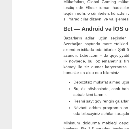
Mükafatları, Global Gaming mükaf
təsdiq edir. Əksər idman hadisələ
təqdim edilir, o cümlədən, küncdən z
s.. Yaradıcılar dizaynı və ya işləməsin
Bet — Android və İOS ü
Bazarların adları üçün seçimlər 
Azerbaijan saytında mərc etdikləri
sxemdən istifadə edə bilərlər. Şrift
asandır. 1xbet.com – da qeydiyyat
İlk növbədə, bu, öz əmanətinizi fı
köməyi ilə siz qumar karyeranız
bonuslar da əldə edə bilərsiniz.
Depozitsiz mükafat almaq üçün
Bu, öz növbəsində, canlı bah
səbəb kimi tanınır.
Rəsmi sayt göy rəngin çalarları
Növbəti addım proqramın ən
edə biləcəyiniz səhifəni araşd
Minimum doldurma məbləği depozi
başlayır. Siz 1.5 avrodan başlayara