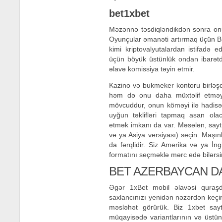
bet1xbet
Məzənnə təsdiqləndikdən sonra on
Oyunçular əmanəti artırmaq üçün Bit
kimi kriptovalyutalardan istifadə 
üçün böyük üstünlük ondan ibarətd
əlavə komissiya təyin etmir.
Kazino və bukmeker kontoru birləşdir
həm də onu daha müxtəlif etməyə 
mövcuddur, onun köməyi ilə hadisə
uyğun təklifləri tapmaq asan ola
etmək imkanı da var. Məsələn, say
və ya Asiya versiyası) seçin. Maşı
da fərqlidir. Siz Amerika və ya İng
formatını seçməklə mərc edə bilərs
BET AZERBAYCAN D
Əgər 1xBet mobil əlavəsi quraşdı
saxlancınızı yenidən nəzərdən keçir
məsləhət görürük. Biz 1xbet sayt
müqayisədə variantlarının və üstünl