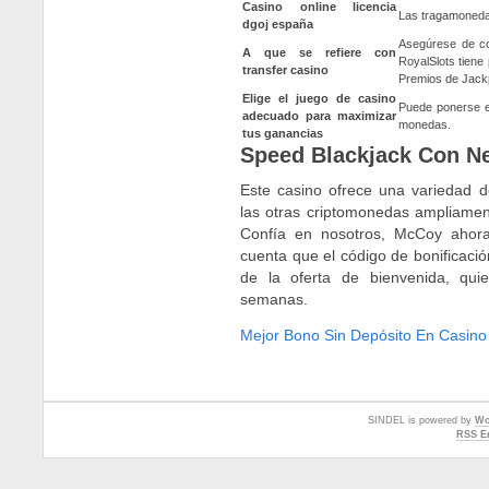
Casino online licencia
Las tragamonedas
dgoj españa
Asegúrese de co
A que se refiere con
RoyalSlots tiene
transfer casino
Premios de Jack
Elige el juego de casino
Puede ponerse e
adecuado para maximizar
monedas.
tus ganancias
Speed Blackjack Con N
Este casino ofrece una variedad 
las otras criptomonedas ampliament
Confía en nosotros, McCoy ahor
cuenta que el código de bonificació
de la oferta de bienvenida, qui
semanas.
Mejor Bono Sin Depósito En Casino
SINDEL is powered by
Wo
RSS En