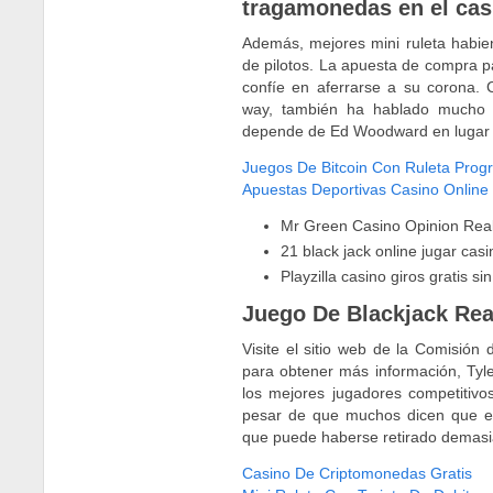
tragamonedas en el casi
Además, mejores mini ruleta habien
de pilotos. La apuesta de compra p
confíe en aferrarse a su corona. 
way, también ha hablado mucho s
depende de Ed Woodward en lugar 
Juegos De Bitcoin Con Ruleta Progr
Apuestas Deportivas Casino Online
Mr Green Casino Opinion Rea
21 black jack online jugar casi
Playzilla casino giros gratis si
Juego De Blackjack Rea
Visite el sitio web de la Comisión
para obtener más información, Ty
los mejores jugadores competitivo
pesar de que muchos dicen que e
que puede haberse retirado demasi
Casino De Criptomonedas Gratis