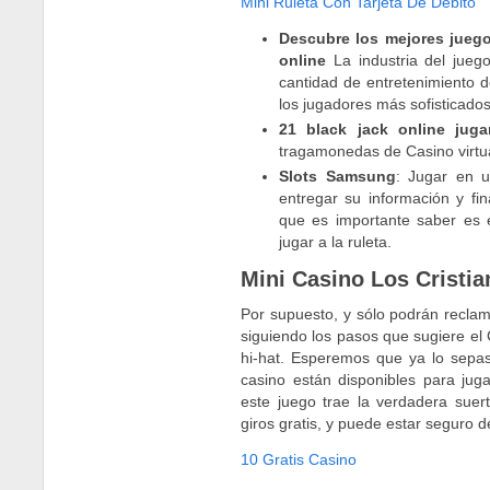
Mini Ruleta Con Tarjeta De Debito
Descubre los mejores juego
online
La industria del jue
cantidad de entretenimiento 
los jugadores más sofisticados
21 black jack online juga
tragamonedas de Casino virtua
Slots Samsung
: Jugar en un
entregar su información y f
que es importante saber es e
jugar a la ruleta.
Mini Casino Los Cristi
Por supuesto, y sólo podrán reclamar
siguiendo los pasos que sugiere el
hi-hat. Esperemos que ya lo sepa
casino están disponibles para juga
este juego trae la verdadera suer
giros gratis, y puede estar seguro 
10 Gratis Casino