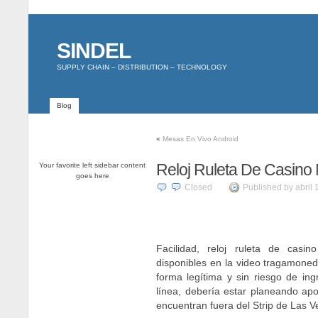
SINDEL
SUPPLY CHAIN – DISTRIBUTION – TECHNOLOGY
Blog
«
Mesas En Vivo Android
Reloj Ruleta De Casino
Your favorite left sidebar content
goes here
Closed
Published by abril 
Reloj Rulet
Facilidad, reloj ruleta de casi
disponibles en la video tragamoneda
forma legítima y sin riesgo de in
línea, debería estar planeando apo
encuentran fuera del Strip de Las V