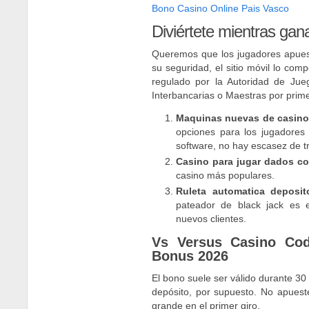
Bono Casino Online Pais Vasco
Diviértete mientras gan
Queremos que los jugadores apues
su seguridad, el sitio móvil lo comp
regulado por la Autoridad de Jue
Interbancarias o Maestras por prim
Maquinas nuevas de casino 
opciones para los jugadores
software, no hay escasez de 
Casino para jugar dados c
casino más populares.
Ruleta automatica deposit
pateador de black jack es 
nuevos clientes.
Vs Versus Casino Cod
Bonus 2026
El bono suele ser válido durante 30
depósito, por supuesto. No apuest
grande en el primer giro.