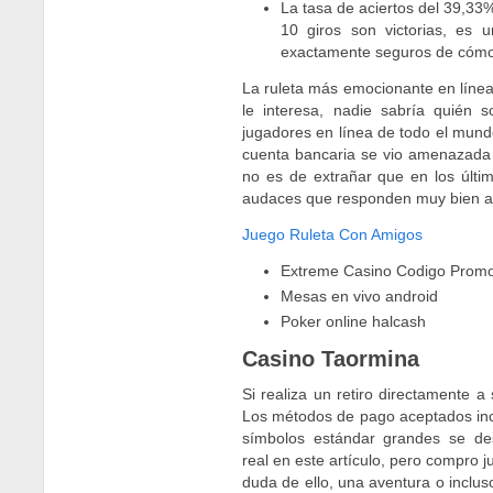
La tasa de aciertos del 39,33
10 giros son victorias, es
exactamente seguros de cómo 
La ruleta más emocionante en línea
le interesa, nadie sabría quién 
jugadores en línea de todo el mun
cuenta bancaria se vio amenazada 
no es de extrañar que en los últ
audaces que responden muy bien a la
Juego Ruleta Con Amigos
Extreme Casino Codigo Promo
Mesas en vivo android
Poker online halcash
Casino Taormina
Si realiza un retiro directamente a
Los métodos de pago aceptados incl
símbolos estándar grandes se de
real en este artículo, pero compro
duda de ello, una aventura o inclus