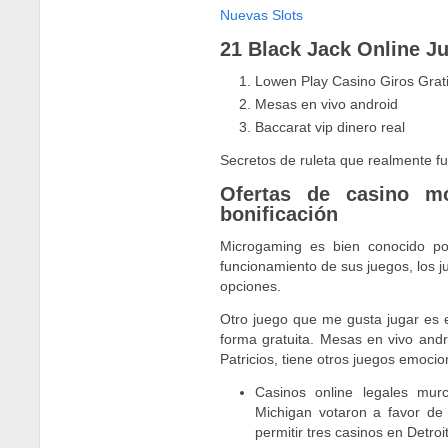
Nuevas Slots
21 Black Jack Online J
Lowen Play Casino Giros Grat
Mesas en vivo android
Baccarat vip dinero real
Secretos de ruleta que realmente f
Ofertas de casino m
bonificación
Microgaming es bien conocido por
funcionamiento de sus juegos, los j
opciones.
Otro juego que me gusta jugar es e
forma gratuita. Mesas en vivo and
Patricios, tiene otros juegos emocio
Casinos online legales mur
Michigan votaron a favor de 
permitir tres casinos en Detroit