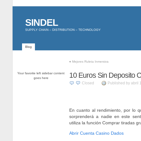
SINDEL
SUPPLY CHAIN – DISTRIBUTION – TECHNOLOGY
Blog
«
Mejores Ruleta Inmersiva
10 Euros Sin Deposito 
Your favorite left sidebar content
goes here
Closed
Published by abril 
10 Euros Sin
En cuanto al rendimiento, por lo 
sorprenderá a nadie en este sen
utiliza la función Comprar tiradas gr
Abrir Cuenta Casino Dados