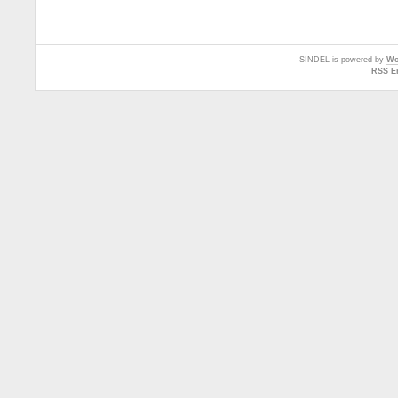
SINDEL is powered by
Wo
RSS En