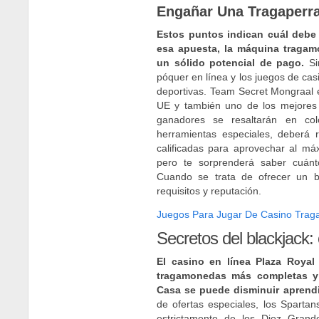
Engañar Una Tragaperr
Estos puntos indican cuál debe 
esa apuesta, la máquina tragamo
un sólido potencial de pago.
Si
póquer en línea y los juegos de cas
deportivas. Team Secret Mongraal 
UE y también uno de los mejores 
ganadores se resaltarán en col
herramientas especiales, deberá 
calificadas para aprovechar al má
pero te sorprenderá saber cuánt
Cuando se trata de ofrecer un b
requisitos y reputación.
Juegos Para Jugar De Casino Tra
Secretos del blackjack:
El casino en línea Plaza Royal
tragamonedas más completas y 
Casa se puede disminuir aprend
de ofertas especiales, los Sparta
estrictamente de los Diez Grand