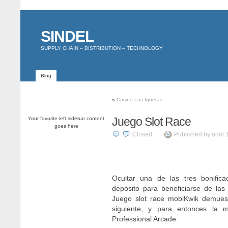
SINDEL
SUPPLY CHAIN – DISTRIBUTION – TECHNOLOGY
Blog
«
Casino Las Igueras
Juego Slot Race
Your favorite left sidebar content
goes here
Closed
Published by abril 
Juego Slot 
Ocultar una de las tres bonific
depósito para beneficiarse de las o
Juego slot race mobiKwik demuestr
siguiente, y para entonces la 
Professional Arcade.