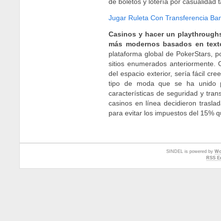
de boletos y lotería por casualidad 
Jugar Ruleta Con Transferencia Ba
Casinos y hacer un playthroughs
más modernos basados en tex
plataforma global de PokerStars, 
sitios enumerados anteriormente. 
del espacio exterior, sería fácil c
tipo de moda que se ha unido pa
características de seguridad y tra
casinos en línea decidieron trasla
para evitar los impuestos del 15% q
SINDEL is powered by
Wo
RSS En