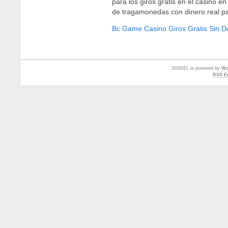
para los giros gratis en el casino e
de tragamonedas con dinero real pa
Bc Game Casino Giros Gratis Sin D
SINDEL is powered by
Wo
RSS En