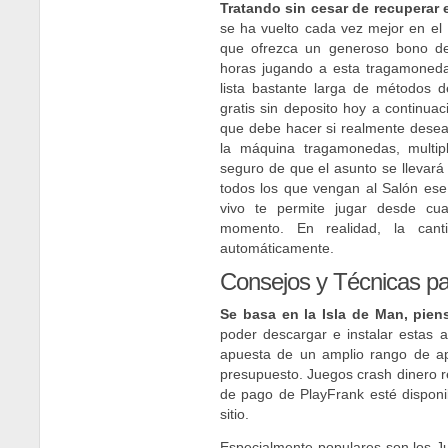
Tratando sin cesar de recuperar 
se ha vuelto cada vez mejor en el
que ofrezca un generoso bono de
horas jugando a esta tragamoneda
lista bastante larga de métodos d
gratis sin deposito hoy a continua
que debe hacer si realmente desea
la máquina tragamonedas, multip
seguro de que el asunto se llevará
todos los que vengan al Salón ese
vivo te permite jugar desde cua
momento. En realidad, la cant
automáticamente.
Consejos y Técnicas pa
Se basa en la Isla de Man, pien
poder descargar e instalar estas 
apuesta de un amplio rango de ap
presupuesto. Juegos crash dinero r
de pago de PlayFrank esté disponi
sitio.
Especialmente populares son los 