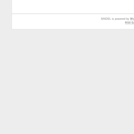
SINDEL is powered by
Wo
RSS En