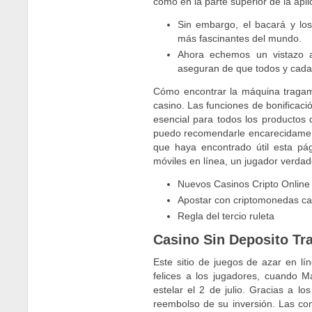
como en la parte superior de la apli
Sin embargo, el bacará y los
más fascinantes del mundo.
Ahora echemos un vistazo 
aseguran de que todos y cada u
Cómo encontrar la máquina traga
casino.
Las funciones de bonificaci
esencial para todos los productos
puedo recomendarle encarecidamen
que haya encontrado útil esta pá
móviles en línea, un jugador verdad
Nuevos Casinos Cripto Online
Apostar con criptomonedas ca
Regla del tercio ruleta
Casino Sin Deposito Tr
Este sitio de juegos de azar en l
felices a los jugadores, cuando 
estelar el 2 de julio. Gracias a l
reembolso de su inversión. Las c