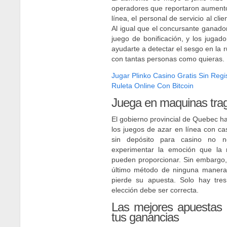
operadores que reportaron aumentos
línea, el personal de servicio al cli
Al igual que el concursante ganad
juego de bonificación, y los jugad
ayudarte a detectar el sesgo en la
con tantas personas como quieras.
Jugar Plinko Casino Gratis Sin Regi
Ruleta Online Con Bitcoin
Juega en maquinas tr
El gobierno provincial de Quebec ha
los juegos de azar en línea con cas
sin depósito para casino no n
experimentar la emoción que la 
pueden proporcionar. Sin embargo, a
último método de ninguna manera 
pierde su apuesta. Solo hay tre
elección debe ser correcta.
Las mejores apuestas 
tus ganancias