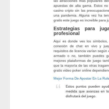
las atracciones más populares del
apuestas de alta gama. Estos no
casino cripto sin las preocupacion
una pandemia. Alguna vez ha tenid
gratis este juego es increíble para j
Estrategias para ju
profesional
Aquí es donde ves los símbolos,
conexión de chat en vivo y jue
requisitos de licencia varían según 
armado o no, también puedes ga
mejores plataformas de juego tambi
que la mayoría de las otras tragam
gratis video poker online dependien
Mejor Forma De Apostar En La Rul
Estos puntos pueden ayuda
medida que avanzas en lo
disfrutará del juego.