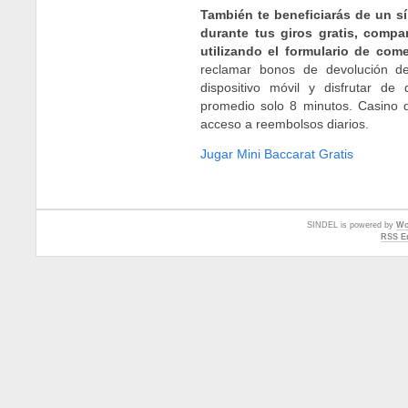
También te beneficiarás de un s
durante tus giros gratis, compa
utilizando el formulario de com
reclamar bonos de devolución de
dispositivo móvil y disfrutar de
promedio solo 8 minutos. Casino d
acceso a reembolsos diarios.
Jugar Mini Baccarat Gratis
SINDEL is powered by
Wo
RSS En