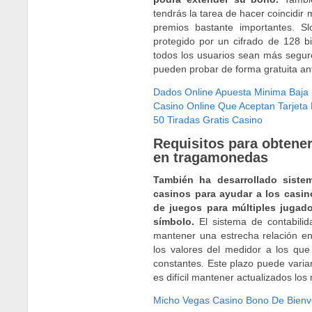
tendrás la tarea de hacer coincidir
premios bastante importantes. Sl
protegido por un cifrado de 128 b
todos los usuarios sean más segur
pueden probar de forma gratuita ant
Dados Online Apuesta Minima Baja
Casino Online Que Aceptan Tarjeta 
50 Tiradas Gratis Casino
Requisitos para obtener
en tragamonedas
También ha desarrollado siste
casinos para ayudar a los casino
de juegos para múltiples jugad
símbolo.
El sistema de contabilid
mantener una estrecha relación en
los valores del medidor a los que
constantes. Este plazo puede variar
es difícil mantener actualizados los
Micho Vegas Casino Bono De Bienve