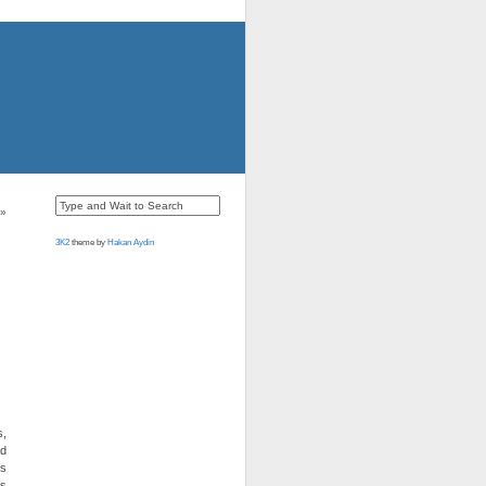
»
3K2
theme by
Hakan Aydin
a
s,
ad
es
os