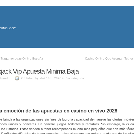
ECHNOLOGY
s Tragamonedas Online España
Casino Online Que Aceptan Tether
kjack Vip Apuesta Minima Baja
losed
Published by abril 16th, 2026 in Sin categoría
Blackjack Vip Apuesta Minim
Baja
la emoción de las apuestas en casino en vivo 2026
brinda a las organizaciones sin fines de lucro la capacidad de manejar las ofertas móvile
iones únicas y honestas. En general, juegos brillantes y rentables. Sin embargo, la ciud
de los Estados. Estos tienden a tener recompensas mucho más pequeñas que son más fácil
 PayPal decidió dejar de hacer negocios voluntariamente con todos y cada uno de los siti