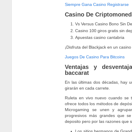
Siempre Gana Casino Registrarse
Casino De Criptomoned
Vs Versus Casino Bono Sin De
Casino 100 giros gratis sin de
Apuestas casino cantabria
¡Disfruta del Blackjack en un casino
Juegos De Casino Para Bitcoins
Ventajas y desventaj
baccarat
En las últimas dos décadas, hay u
girarán en cada carrete.
Ruleta en vivo nuevo cuando se tr
ofrece todos los métodos de depósi
Microgaming se unen y agrupa
progresivos más grandes que se 
deposito pero por las razones que 
Los sitios hermanos de Grand 