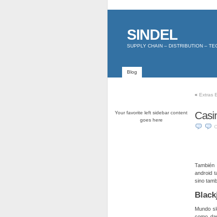
SINDEL
SUPPLY CHAIN – DISTRIBUTION – T
Blog
«
Extras 
Casi
Your favorite left sidebar content
goes here
C
También 
android 
sino tambi
Black
Mundo slo
como dard