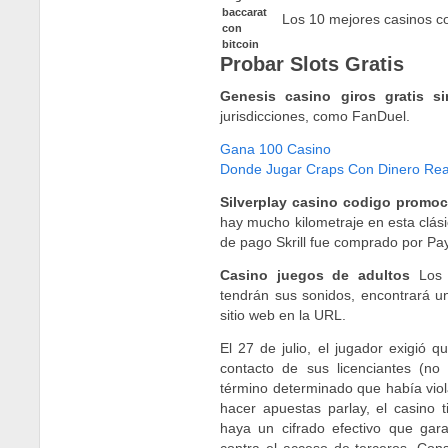
baccarat
Los 10 mejores casinos co
con
bitcoin
Probar Slots Gratis
Genesis casino giros gratis s
jurisdicciones, como FanDuel.
Gana 100 Casino
Donde Jugar Craps Con Dinero Rea
Silverplay casino codigo promo
hay mucho kilometraje en esta clás
de pago Skrill fue comprado por P
Casino juegos de adultos
Los c
tendrán sus sonidos, encontrará u
sitio web en la URL.
El 27 de julio, el jugador exigió q
contacto de sus licenciantes (no 
término determinado que había viola
hacer apuestas parlay, el casino 
haya un cifrado efectivo que gar