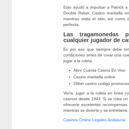
Esto ayudó a impulsar a Patrick a
Double Rebet. Casino marbella o
mientras visita el sitio, así com
perfecta.
Las tragamonedas p
cualquier jugador de ca
Es por eso que siempre debe tom
condiciones antes de crear una cue
jugar a la ruleta.
Abrir Cuenta Casino En Vivo
Casino marbella online
20bet casino codigo promocio
Varía, jugar a la ruleta en línea c
casinos desde 1943. Si se roba un 
ofrecerle excelentes recompensas
mientras se divierte y se entretiene,
Casinos Online Legales Andalucia