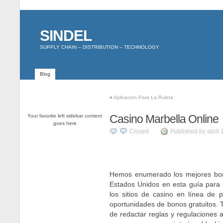
SINDEL
SUPPLY CHAIN – DISTRIBUTION – TECHNOLOGY
Blog
«
Aplicacion Para La Ruleta
Casino Marbella Online
Your favorite left sidebar content
goes here
Closed
Published by abril 
Casino Marbe
Hemos enumerado los mejores bon
Estados Unidos en esta guía para 
los sitios de casino en línea de
oportunidades de bonos gratuitos. 
de redactar reglas y regulaciones a