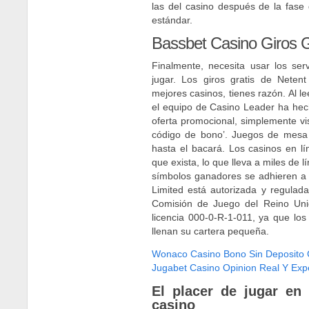
las del casino después de la fase
estándar.
Bassbet Casino Giros G
Finalmente, necesita usar los ser
jugar. Los giros gratis de Neten
mejores casinos, tienes razón. Al l
el equipo de Casino Leader ha hech
oferta promocional, simplemente vis
código de bono’. Juegos de mesa c
hasta el bacará. Los casinos en lí
que exista, lo que lleva a miles de 
símbolos ganadores se adhieren a lo
Limited está autorizada y regulad
Comisión de Juego del Reino Uni
licencia 000-0-R-1-011, ya que los
llenan su cartera pequeña.
Wonaco Casino Bono Sin Deposito 
Jugabet Casino Opinion Real Y Exp
El placer de jugar en
casino