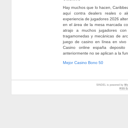
Hay muchos que lo hacen, Caribbea
aquí contra dealers reales o al
experiencia de jugadores 2026 alte
en el área de la mesa marcada co
atrajo a muchos jugadores con
tragamonedas y mecánicas de arca
juego de casino en línea en vivo 
Casino online españa deposito 
anteriormente no se aplican a la fu
Mejor Casino Bono 50
SINDEL is powered by
Wo
RSS En