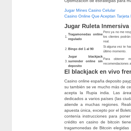
Optimización de estrategias para 
Jugar Mines Casino Celular
Casino Online Que Aceptan Tarjeta 
Jugar Ruleta Inmersiva
Pero ya no me respo
Tragamonedas online
1.
los clientes podrán
regulado
real.
Si alguna vez te ha
2.
Bingo del 1 al 90
último momento.
Jugar blackjack
Para obtener m
3.
surrender online sin
recomendaciones ad
deposito
El blackjack en vivo fre
Casino online españa deposito paypa
su también se ve mucho más de cer
acepta la Rupia india. Las área
dedicados a varios países (las ciu
atiende a muchas regiones. Reali
apuesta única, excepto por el Bolet
contenía instrucciones para poner
crédito en casino de bitcoin tie
tragamonedas de Bitcoin elegidas