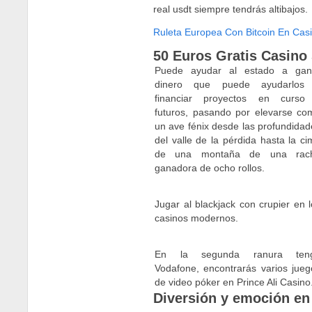
real usdt siempre tendrás altibajos.
Ruleta Europea Con Bitcoin En Cas
50 Euros Gratis Casino
Puede ayudar al estado a gan
dinero que puede ayudarlos
financiar proyectos en curso
futuros, pasando por elevarse co
un ave fénix desde las profundidad
del valle de la pérdida hasta la c
de una montaña de una rac
ganadora de ocho rollos.
Jugar al blackjack con crupier en 
casinos modernos.
En la segunda ranura ten
Vodafone, encontrarás varios jueg
de video póker en Prince Ali Casino
Diversión y emoción en 