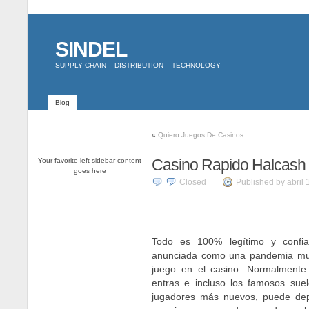
SINDEL
SUPPLY CHAIN – DISTRIBUTION – TECHNOLOGY
Blog
«
Quiero Juegos De Casinos
Casino Rapido Halcash
Your favorite left sidebar content
goes here
Closed
Published by abril 
Casino Rapi
Todo es 100% legítimo y confiab
anunciada como una pandemia mund
juego en el casino. Normalmente
entras e incluso los famosos sue
jugadores más nuevos, puede depo