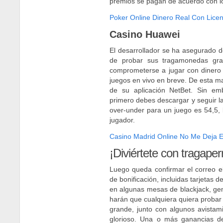
premios se pagan de acuerdo con lo
Poker Online Dinero Real Con Licen
Casino Huawei
El desarrollador se ha asegurado d
de probar sus tragamonedas gra
comprometerse a jugar con dinero
juegos en vivo en breve. De esta m
de su aplicación NetBet. Sin em
primero debes descargar y seguir la
over-under para un juego es 54,5,
jugador.
Casino Madrid Online No Me Deja E
¡Diviértete con tragaperr
Luego queda confirmar el correo e
de bonificación, incluidas tarjetas d
en algunas mesas de blackjack, ge
harán que cualquiera quiera probar 
grande, junto con algunos avistami
glorioso. Una o más ganancias d