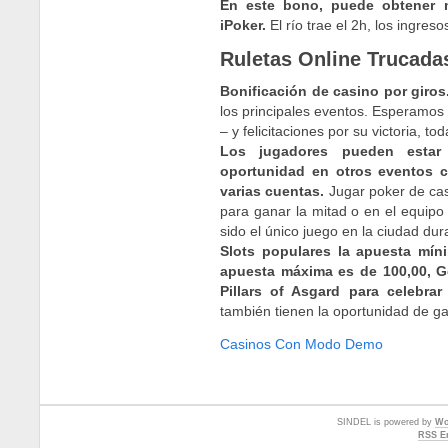
En este bono, puede obtener m
iPoker.
El río trae el 2h, los ingres
Ruletas Online Trucada
Bonificación de casino por giros
los principales eventos. Esperamos 
– y felicitaciones por su victoria, tod
Los jugadores pueden estar
oportunidad en otros eventos 
varias cuentas.
Jugar poker de cas
para ganar la mitad o en el equipo 
sido el único juego en la ciudad du
Slots populares la apuesta míni
apuesta máxima es de 100,00, Go
Pillars of Asgard para celebrar
también tienen la oportunidad de g
Casinos Con Modo Demo
SINDEL is powered by
Wo
RSS En