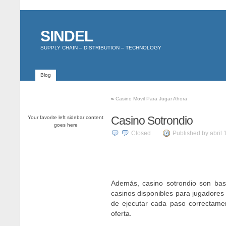
SINDEL
SUPPLY CHAIN – DISTRIBUTION – TECHNOLOGY
Blog
«
Casino Movil Para Jugar Ahora
Casino Sotrondio
Your favorite left sidebar content
goes here
Closed
Published by abril 
Casino Sotr
Además, casino sotrondio son bas
casinos disponibles para jugadores
de ejecutar cada paso correctamen
oferta.