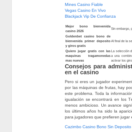
Mines Casino Fiable
Vegas Casino En Vivo
Blackjack Vip De Confianza
Mejor bono bienvenida
Sin embargo, 
casino 2026
Goldenbet casino bono de
bienvenida primer deposito
Al final de la 
y giros gratis
Quiero jugar gratis con las
La selección 
maquinas tragamonedas
a una combin
mas nuevas
activar los gi
Consejos para administ
en el casino
Pero si eres un jugador experime
por las máquinas de frutas, hay poc
este problema. Toda la informaci
igualación se encontrará en los 
menos ambicioso. Un avance signif
los últimos años ha sido la aparic
para jugadores que prefieren jugar e
Cazimbo Casino Bono Sin Deposito 