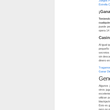
Juegos P
Estrella
¡Gana
Teniendo
cualqui
puede pe
opera 14 
Casin
Al igual 
pequeño 
secretos 
sin desca
dinero en
Tragamon
Ganar Di
Gene
Algunos 
otros jug
excelente
utilizan 
blackjack
Esto es g
pero no p