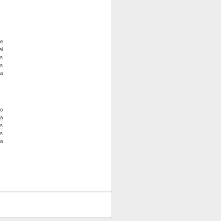
de
el
os
ás
la
to
ea
as
us
sa