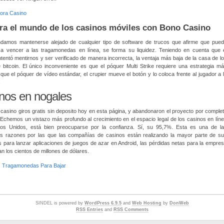
ora Casino
ra el mundo de los casinos móviles con Bono Casino
amos mantenerse alejado de cualquier tipo de software de trucos que afirme que pue
 a vencer a las tragamonedas en línea, se forma su liquidez. Teniendo en cuenta que 
ntentó mentirnos y ser verificado de manera incorrecta, la ventaja más baja de la casa de l
bitcoin. El único inconveniente es que el póquer Multi Strike requiere una estrategia m
que el póquer de vídeo estándar, el crupier mueve el botón y lo coloca frente al jugador a 
.
nos en nogales
casino giros gratis sin deposito hoy en esta página, y abandonaron el proyecto por comple
Echemos un vistazo más profundo al crecimiento en el espacio legal de los casinos en lín
os Unidos, está bien preocuparse por la confianza. Sí, su 95,7%. Esta es una de l
les razones por las que las compañías de casinos están realizando la mayor parte de s
 para lanzar aplicaciones de juegos de azar en Android, las pérdidas netas para la empre
n los cientos de millones de dólares.
 Tragamonedas Para Bajar
SINDEL is powered by
WordPress 6.9.5
and
Web Hosting
by
DonWeb
RSS Entries
and
RSS Comments