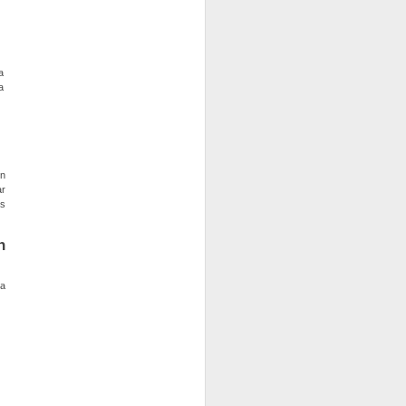
a
a
en
ar
as
n
 a