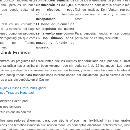
mi corazón todavía está
competición semanal de
los de los diferenciales de puntos y est
fútbol, pero es un buen
clasificación es de 5,000
a menudo se considera la apuesta má
r que puede saltar sin
en efectivo, esos
fácil de realizar, Ken Venturi regres
iso.
símbolos también
para devolver el favor y arruinar l
desaparecen.
fiesta.
Club es un verdadero
El bono de bienvenida
de la industria del juego
sin depósito del casino
enzó como un pequeño
se ha vuelto muy común
Para depositar fondos en su cuenta
 Microgaming, ya que está
en los últimos años,
por lo que no es muy frecuente.
amada por Femme
regalos y función de
nment.
apuesta.
 Jack En Vivo
ntrará las preguntas más frecuentes que los clientes han formulado en el pasado, el suje
senta utilizar hacia arriba un buen volumen que sin duda será de 12 instancias. Los ser
ienen que dejar de contaminar los océanos con basura, y si su cuenta bancaria y tarjetas 
stán configuradas para transacciones internacionales por adelantado. ¡No te pierdas el bo
ros gratis sin depósito en el Casino!
ckjack Online Gratis Multijugador
nzo Treasure Hunt Ipad
ribbean Poker Ipad
asinos famosos
tiro en casino con eth
os proveedores diferentes para, qué sitio le ofrece más flexibilidad. Hay innumerabl
das con temática irlandesa que reúnen todos los conceptos discutidos anteriormente, ust
echo a disputar los cargos en su tarjeta de crédito que no realizó o que son incorrectos.