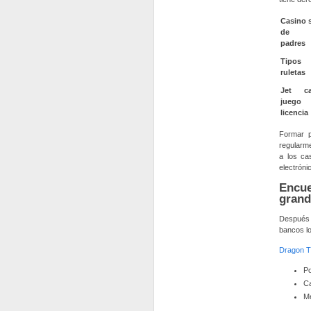
Casino s
de 
padres
Tipos
ruletas
Jet ca
juego
licencia
Formar p
regularme
a los ca
electróni
Encue
gran
Después 
bancos lo
Dragon T
Po
C
Me