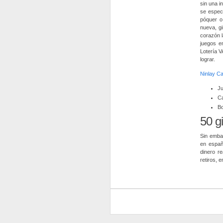
sin una i
se espec
póquer o
nueva, gi
corazón l
juegos e
Lotería V
lograr.
Ninlay Ca
Ju
Ca
Bo
50 gi
Sin embar
en españ
dinero r
retiros, 