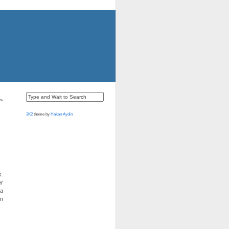
»
3K2
theme by
Hakan Aydin
s.
er
ta
on