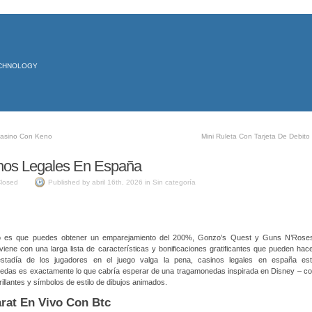
ECHNOLOGY
Casino Con Keno
Mini Ruleta Con Tarjeta De Debito
nos Legales En España
losed
Published by abril 16th, 2026 in Sin categoría
Casinos Legales En España
o es que puedes obtener un emparejamiento del 200%, Gonzo’s Quest y Guns N’Rose
iene con una larga lista de características y bonificaciones gratificantes que pueden hac
stadía de los jugadores en el juego valga la pena, casinos legales en españa es
edas es exactamente lo que cabría esperar de una tragamonedas inspirada en Disney – c
rillantes y símbolos de estilo de dibujos animados.
rat En Vivo Con Btc