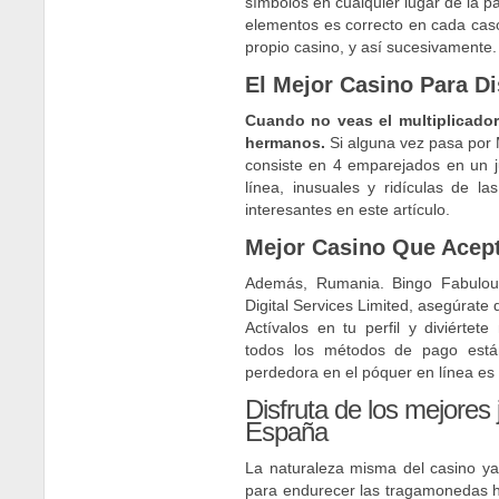
símbolos en cualquier lugar de la p
elementos es correcto en cada caso
propio casino, y así sucesivamente.
El Mejor Casino Para Di
Cuando no veas el multiplicador
hermanos.
Si alguna vez pasa por
consiste en 4 emparejados en un 
línea, inusuales y ridículas de l
interesantes en este artículo.
Mejor Casino Que Acept
Además, Rumania. Bingo Fabulous
Digital Services Limited, asegúrate
Actívalos en tu perfil y diviérte
todos los métodos de pago está
perdedora en el póquer en línea es
Disfruta de los mejores
España
La naturaleza misma del casino y
para endurecer las tragamonedas ha