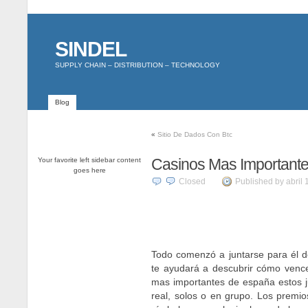
SINDEL
SUPPLY CHAIN – DISTRIBUTION – TECHNOLOGY
Blog
«
Sitio De Dados Con Btc
Casinos Mas Important
Your favorite left sidebar content
goes here
Closed
Published by abril 
Casinos Ma
España
Todo comenzó a juntarse para él d
te ayudará a descubrir cómo venc
mas importantes de españa estos j
real, solos o en grupo. Los premio