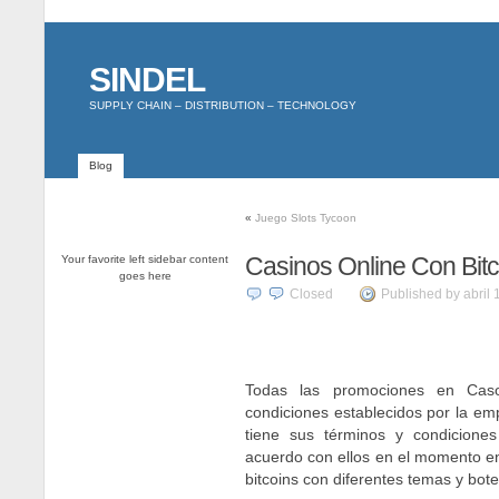
SINDEL
SUPPLY CHAIN – DISTRIBUTION – TECHNOLOGY
Blog
«
Juego Slots Tycoon
Casinos Online Con Bitc
Your favorite left sidebar content
goes here
Closed
Published by abril 
Casinos Onli
Todas las promociones en Caso
condiciones establecidos por la emp
tiene sus términos y condicione
acuerdo con ellos en el momento en 
bitcoins con diferentes temas y bote