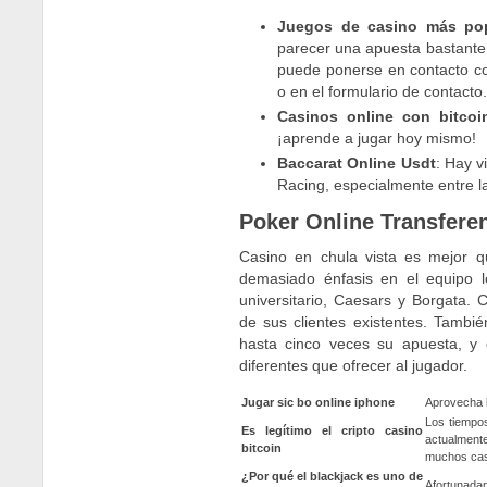
Juegos de casino más popu
parecer una apuesta bastante 
puede ponerse en contacto con
o en el formulario de contacto.
Casinos online con bitcoi
¡aprende a jugar hoy mismo!
Baccarat Online Usdt
: Hay v
Racing, especialmente entre 
Poker Online Transfere
Casino en chula vista es mejor q
demasiado énfasis en el equipo l
universitario, Caesars y Borgata. 
de sus clientes existentes. Tambié
hasta cinco veces su apuesta, y
diferentes que ofrecer al jugador.
Jugar sic bo online iphone
Aprovecha l
Los tiempo
Es legítimo el cripto casino
actualment
bitcoin
muchos casi
¿Por qué el blackjack es uno de
Afortunadam