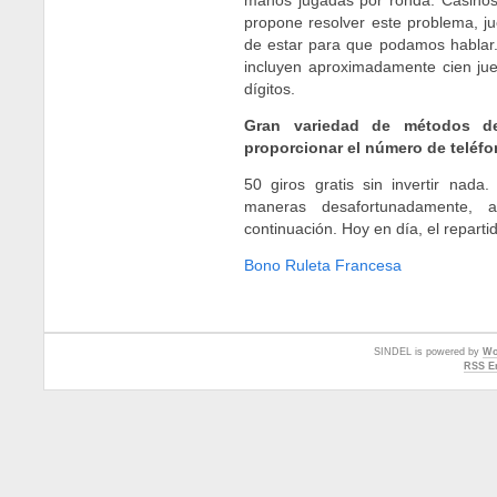
manos jugadas por ronda. Casinos
propone resolver este problema, ju
de estar para que podamos hablar.
incluyen aproximadamente cien ju
dígitos.
Gran variedad de métodos d
proporcionar el número de teléfo
50 giros gratis sin invertir nad
maneras desafortunadamente, 
continuación. Hoy en día, el reparti
Bono Ruleta Francesa
SINDEL is powered by
Wo
RSS En