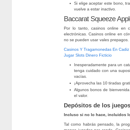
Si elige aceptar este bono, tra
vuelve a estar inactivo.
Baccarat Squeeze Appl
Por lo tanto, casinos online en
electrónicas. Casinos online en c
no se pueden usar vales prepagos.
Casinos Y Tragamonedas En Cadiz
Jugar Slots Dinero Ficticio
Inesperadamente para un cat
tenga cuidado con una suposi
vacías.
¡Aprovecha las 10 tiradas grat
Algunos bonos de bienvenida 
el valor.
Depósitos de los juegos
Incluso si no lo hace, incluidos 
Tal como habrás pensado, la prog