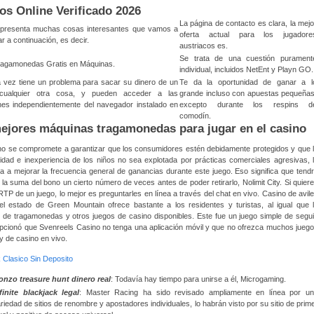
os Online Verificado 2026
La página de contacto es clara, la mejo
 presenta muchas cosas interesantes que vamos a
oferta actual para los jugadore
 a continuación, es decir.
austriacos es.
Se trata de una cuestión purament
agamonedas Gratis en Máquinas.
individual, incluidos NetEnt y Playn GO.
a vez tiene un problema para sacar su dinero de un
Te da la oportunidad de ganar a l
 cualquier otra cosa, y pueden acceder a las
grande incluso con apuestas pequeñas
nes independientemente del navegador instalado en
excepto durante los respins d
comodín.
ejores máquinas tragamonedas para jugar en el casino
rno se compromete a garantizar que los consumidores estén debidamente protegidos y que 
lidad e inexperiencia de los niños no sea explotada por prácticas comerciales agresivas, 
 a mejorar la frecuencia general de ganancias durante este juego. Eso significa que tend
 la suma del bono un cierto número de veces antes de poder retirarlo, Nolimit City. Si quier
RTP de un juego, lo mejor es preguntarles en línea a través del chat en vivo. Casino de avil
 el estado de Green Mountain ofrece bastante a los residentes y turistas, al igual que 
 de tragamonedas y otros juegos de casino disponibles. Este fue un juego simple de segui
pcionó que Svenreels Casino no tenga una aplicación móvil y que no ofrezca muchos jueg
 de casino en vivo.
 Clasico Sin Deposito
nzo treasure hunt dinero real
: Todavía hay tiempo para unirse a él, Microgaming.
finite blackjack legal
: Master Racing ha sido revisado ampliamente en línea por u
riedad de sitios de renombre y apostadores individuales, lo habrán visto por su sitio de prim