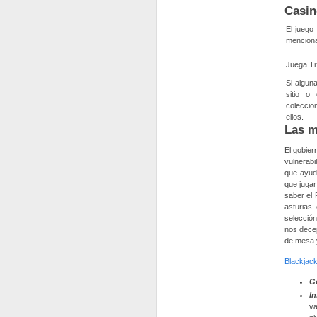
Casin
El juego
mencionar
Juega Tr
Si algun
sitio o
coleccio
ellos.
Las m
El gobie
vulnerabi
que ayuda
que jugar
saber el 
asturias
selección
nos dece
de mesa y
Blackjack
Go
In
va