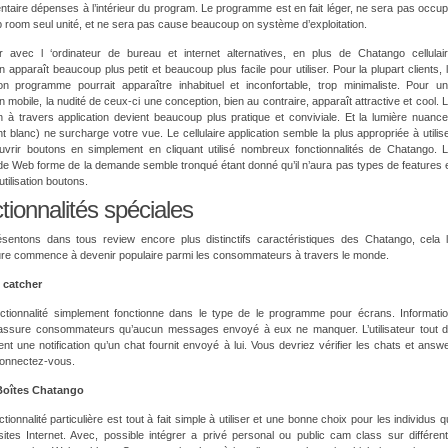
taire dépenses à l’intérieur du program. Le programme est en fait léger, ne sera pas occu
room seul unité, et ne sera pas cause beaucoup on système d’exploitation.
 avec l ‘ordinateur de bureau et internet alternatives, en plus de Chatango cellulai
on apparaît beaucoup plus petit et beaucoup plus facile pour utiliser. Pour la plupart clients, 
on programme pourrait apparaître inhabituel et inconfortable, trop minimaliste. Pour u
on mobile, la nudité de ceux-ci une conception, bien au contraire, apparaît attractive et cool. 
n à travers application devient beaucoup plus pratique et conviviale. Et la lumière nuanc
t blanc) ne surcharge votre vue. Le cellulaire application semble la plus appropriée à utilis
uvrir boutons en simplement en cliquant utilisé nombreux fonctionnalités de Chatango. 
e Web forme de la demande semble tronqué étant donné qu’il n’aura pas types de features 
tilisation boutons.
tionnalités spéciales
sentons dans tous review encore plus distinctifs caractéristiques des Chatango, cela 
ure commence à devenir populaire parmi les consommateurs à travers le monde.
 catcher
nctionnalité simplement fonctionne dans le type de le programme pour écrans. Informati
assure consommateurs qu’aucun messages envoyé à eux ne manquer. L’utilisateur tout 
ient une notification qu’un chat fournit envoyé à lui. Vous devriez vérifier les chats et answ
connectez-vous.
oîtes Chatango
tionnalité particulière est tout à fait simple à utiliser et une bonne choix pour les individus q
sites Internet. Avec, possible intégrer a privé personal ou public cam class sur différen