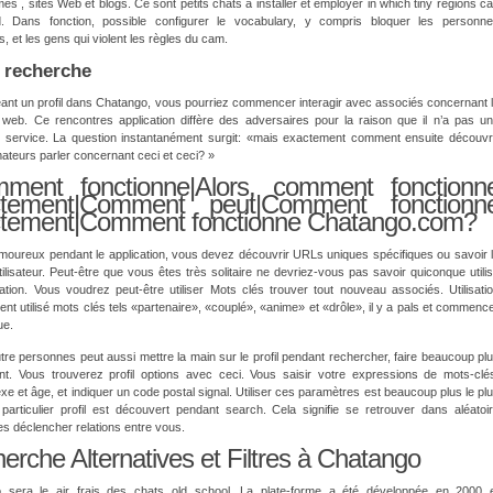
s , sites Web et blogs. Ce sont petits chats à installer et employer in which tiny regions c
. Dans fonction, possible configurer le vocabulary, y compris bloquer les personn
s, et les gens qui violent les règles du cam.
 recherche
ant un profil dans Chatango, vous pourriez commencer interagir avec associés concernant 
 web. Ce rencontres application diffère des adversaires pour la raison que il n’a pas u
 service. La question instantanément surgit: «mais exactement comment ensuite découvr
teurs parler concernant ceci et ceci? »
ment fonctionne|Alors, comment fonctionn
ctement|Comment peut|Comment fonctionn
tement|Comment fonctionne Chatango.com?
moureux pendant le application, vous devez découvrir URLs uniques spécifiques ou savoir 
ilisateur. Peut-être que vous êtes très solitaire ne devriez-vous pas savoir quiconque utili
ation. Vous voudrez peut-être utiliser Mots clés trouver tout nouveau associés. Utilisati
t utilisé mots clés tels «partenaire», «couplé», «anime» et «drôle», il y a pals et commenc
ue.
tre personnes peut aussi mettre la main sur le profil pendant rechercher, faire beaucoup pl
ant. Vous trouverez profil options avec ceci. Vous saisir votre expressions de mots-clé
exe et âge, et indiquer un code postal signal. Utiliser ces paramètres est beaucoup plus le pl
particulier profil est découvert pendant search. Cela signifie se retrouver dans aléatoi
es déclencher relations entre vous.
erche Alternatives et Filtres à Chatango
 sera le air frais des chats old school. La plate-forme a été développée en 2000 