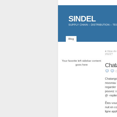
SINDEL
SUPPLY CHAIN – DISTRIBUTION – T
Blog
«
How do 
2022?
Your favorite left sidebar content
Chat
goes here
C
Chatango 
nouveau p
regarder 
pouvez r
@ -replie
Êtes-vou
nuit en c
ligne app