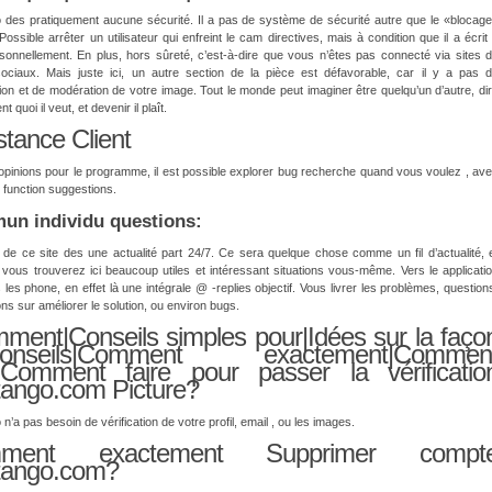
 des pratiquement aucune sécurité. Il a pas de système de sécurité autre que le «blocag
 Possible arrêter un utilisateur qui enfreint le cam directives, mais à condition que il a écrit
onnellement. En plus, hors sûreté, c’est-à-dire que vous n’êtes pas connecté via sites 
ociaux. Mais juste ici, un autre section de la pièce est défavorable, car il y a pas 
ion et de modération de votre image. Tout le monde peut imaginer être quelqu’un d’autre, di
 quoi il veut, et devenir il plaît.
stance Client
pinions pour le programme, il est possible explorer bug recherche quand vous voulez , av
 function suggestions.
n individu questions:
de ce site des une actualité part 24/7. Ce sera quelque chose comme un fil d’actualité, 
 vous trouverez ici beaucoup utiles et intéressant situations vous-même. Vers le applicati
 les phone, en effet là une intégrale @ -replies objectif. Vous livrer les problèmes, question
ns sur améliorer le solution, ou environ bugs.
ment|Conseils simples pour|Idées sur la faço
Conseils|Comment exactement|Commen
e|Comment faire pour passer la vérificatio
ango.com Picture?
n’a pas besoin de vérification de votre profil, email , ou les images.
ment exactement Supprimer compt
tango.com?