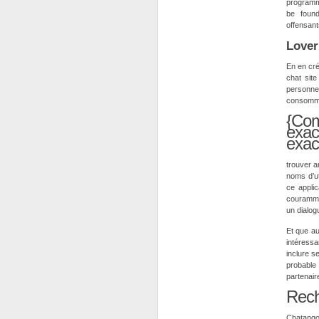
programme
be found
offensant
Lover
En en cré
chat site
personne
consomma
{Com
exa
exac
trouver a
noms d’ut
ce applic
courammen
un dialog
Et que au
intéress
inclure s
probable 
partenair
Rech
Chatango