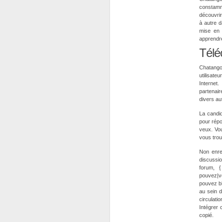
constamm
découvrir
à autre d
mise en 
apprendr
Télé
Chatango
utilisate
Internet
partenai
divers au
La candid
pour répo
veux. Vou
vous tro
Non enre
discussi
forum, 
pouvez|vo
pouvez bl
au sein d
circulati
Intégrer 
copié.