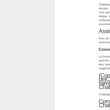
Chatango
fonction.
vous pers
médias s
confirmat
exactement
Assi
Avec de o
share the
Commu
La forme 
peut-être
pour tous
suggestio
{Com
de|
fair
Chat
Chatango 
Com
Cha