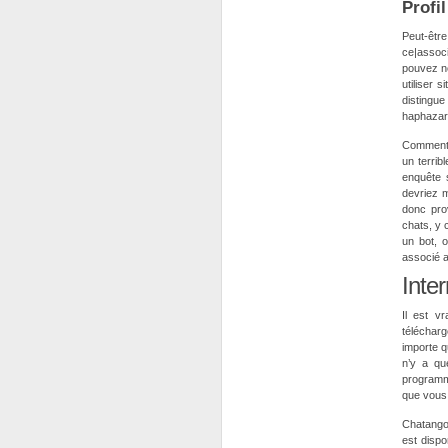
Profi
Peut-êtr
ce|assoc
pouvez n
utiliser 
distingue
haphazar
Comment f
un terrib
enquête s
devriez m
donc prov
chats, y 
un bot, 
associé a
Inter
Il est v
télécharg
importe q
n’y a qu
programme
que vous 
Chatango 
est dispo