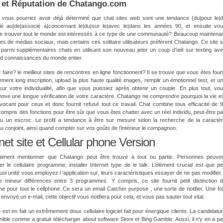
l et Réputation de Chatango.com
e vous pourriez avoir déjà déterminé que chat sites web sont une tendance {du|pour le|
ié au|de|associé à|concernant le|du|sur le|avec le|dans les années 90, et ensuite vo
e trouver tout le monde est intéressés à ce type de une communauté? Beaucoup maintena
sites de médias sociaux, mais certains ces solitaire utilisateurs préfèrent Chatango. Ce site 
 parmi supplémentaires chats en utilisant son nouveau jeter un coup d’œil sur texting av
d connaissances du monde entier.
aire? le meilleur sites de rencontres en ligne fonctionnent? Il se trouve que vous êtes four
lement long inscription, upload la plus haute qualité images, remplir un émotionnel test, et u
ur votre individualité, afin que vous puissiez après obtenir un couple. En plus tout, vo
ove une longue vérification de votre caractère. Chatango ne comprendre pourquoi la vie e
ocant pour ceux et donc fournit refusé tout ce travail. Chat combine tous efficacité de 
compris des fonctions pour être sûr que vous êtes chatter avec un réel individu, peut-être p
ou un escroc. Le profil a tendance à être sur mesure selon la recherche de la caractè
u conjoint, ainsi quand compter sur vos goûts de l’intérieur le compagnon.
net site et Cellular phone Version
raiment mentionner que Chatango peut être trouvé à tout ou partie. Personnes peuve
er le cellulaire programme; installer Internet type de le talk. L’élément crucial est que p
uoi unité vous employez l ‘application sur, leurs caractéristiques essayer de ne pas modifier. 
e mineur différences entre 3 programmes. Y compris, ce site fournit petit distinction 
 pour tout le cellphone. Ce sera un email Catcher purpose , une sorte de notifier. Une fo
envoyé un e-mail, cette objectif vous notifiera pour cela, et vous pas sauter tout vital.
est en fait un extrêmement doux cellulaire logiciel fait pour énergique clients. La candidatu
nible comme a gratuit télécharger about software Store et Bing Gamble. Aussi, il n’y en a p