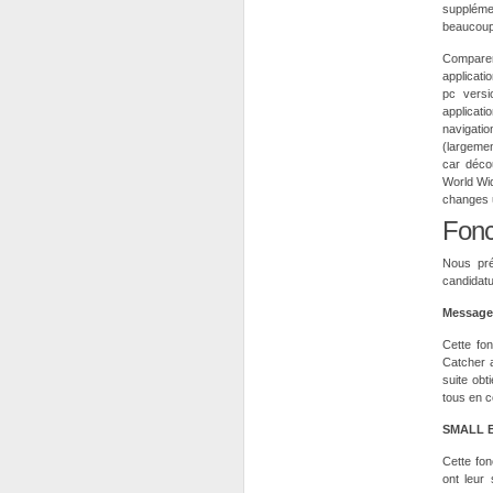
supplémen
beaucoup 
Comparer
applicati
pc versi
applicati
navigatio
(largemen
car déco
World Wid
changes u
Fonc
Nous pré
candidat
Message
Cette fo
Catcher 
suite obt
tous en 
SMALL B
Cette fonc
ont leur 