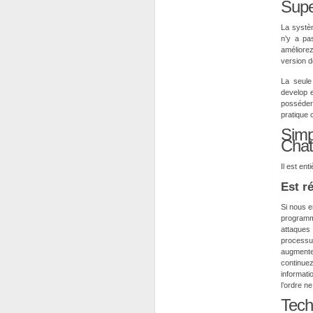
Supe
La systèm
n’y a pa
améliorez
version de
La seule
develop e
posséder 
pratique 
Sim
Cha
Il est ent
Est r
Si nous en
programme
attaques 
processus
augmente
continue
informati
l’ordre n
Tech