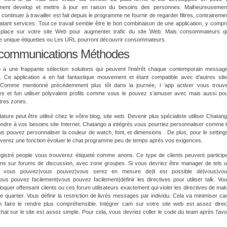
ent develop et mettre à jour en raison du besoins des personnes. Malheureusemen
 continuer à travailler est fait depuis le programme ne fournir de regarder filtres, contraireme
atant services. Tout ce travail semble être le bon combinaison de une application, y compr
place sur votre site Web pour augmenter trafic du site Web. Mais consommateurs q
e unique étiquettes ou Les URL pourront découvrir consommateurs.
communications Méthodes
 a une frappante sélection solutions qui peuvent l’intérêt chaque contemporain messag
ur. Ce application a en fait fantastique mouvement et étant compatible avec d’autres sit
. Comme mentionné précédemment plus tôt dans la journée, l ‘app activer vous trouv
res et fun utiliser polyvalent profils comme vous le pouvez s’amuser avec mais aussi po
tres zones.
ature peut être utilisé chez le vôtre blog, site web. Devenir plus spécialiste utiliser Chatan
ndre à vos besoins site Internet. Chatango a intégrés vous pourriez personnaliser comme 
s pouvez personnaliser la couleur de watch, font, et dimensions . De plus, pour le setting
uverez une fonction évoluer le chat programme peu de temps après vos exigences.
gistré people vous trouverez étiqueté comme anons. Ce type de clients peuvent particip
ons sur forums de discussion, avec zone groupes. Si vous devriez être manager de tels 
{ vous pouvez|vous pouvez|vous serez en mesure de|il est possible de|vous|vo
us pouvez facilement|vous pouvez facilement|définir les directives pour utiliser talk. Vo
oquer offensant clients ou ces forum utilisateurs exactement qui violer les directives de ma
e quartier. Vous définir la restriction de livrés messages par individu. Cela va minimiser c
on faire le rendre plus compréhensible. Intégrer cam sur votre site web est assez direc
chat sur le site est assez simple. Pour cela, vous devriez coller le code du team après l’avo