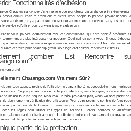
rior Fonctionnalités d’adhésion
e de Chatango est conçue d’une manière que tout clients ont tendance à être équivalents. 
s besoin couvrir cash to stand out of divers other people to prepare payant account 
 votre adhésion. Il n’y a pas besoin couvrir cet abonnement au service . Only installer tou
 le service et l’utiliser pour convient à votre satisfaction.
 chose vous pouvez certainement faire est contributions, qui sera habitué améliorer si
t tourner encore plus intéressant et moderne. Quoi qu’il en soit à vous. Si vous échouez
capacités et désirs, personne exigera vous de faire ces contributions. Mais cela pourrait êt
courante exercice pour beaucoup gratuit sexe logiciel et solitaire rencontres visiteurs.
plement combien Est Rencontre su
tango.com?
ièrement gratuit.
éellement Chatango.com Vraiment Sûr?
visager tous aspects positifs de l’utilisation le cam, la liberté, et accessibilité, nous négligeo
 sécurité. Ce programme pourrait testé pour infections, nuisible signal, à côté embarqu
et ne inclure tous les risques. Mais voici un zéro protection plan, when we sont parler de 
 de abonnement et vérification des utilisateurs. Pour cette raison, le nombre de faux pag
 aidés par le rate de la lumière. Ici vous voudrez compter seulement on votre force 
z avec les règles pour utiliser ces types de solutions. Gardez données ne dissémin
on on paiement cards et bank accounts. Il suffit de prendre ceci avec fantastique gravité da
e jamais ont des problèmes avec les actions des fraudeurs.
nique partie de la protection