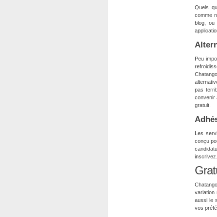
Quels qu
comme no.
blog, ou
applicati
Alter
Peu impor
refroidis
Chatango 
alternati
pas terr
convenir 
gratuit.
Adhés
Les serv
conçu pou
candidat
inscrivez
Grat
Chatango 
variation
aussi le 
vos préf