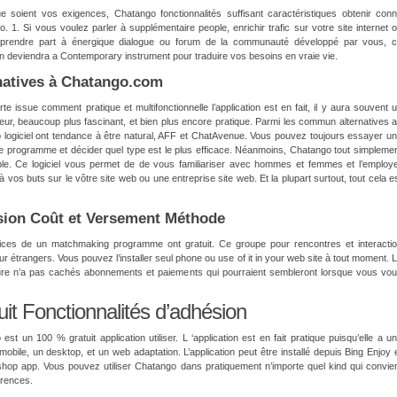
e soient vos exigences, Chatango fonctionnalités suffisant caractéristiques obtenir con
 1. Si vous voulez parler à supplémentaire people, enrichir trafic sur votre site internet 
 prendre part à énergique dialogue ou forum de la communauté développé par vous, 
on deviendra a Contemporary instrument pour traduire vos besoins en vraie vie.
natives à Chatango.com
te issue comment pratique et multifonctionnelle l’application est en fait, il y aura souvent 
seur, beaucoup plus fascinant, et bien plus encore pratique. Parmi les commun alternatives 
logiciel ont tendance à être natural, AFF et ChatAvenue. Vous pouvez toujours essayer u
ve programme et décider quel type est le plus efficace. Néanmoins, Chatango tout simpleme
ible. Ce logiciel vous permet de de vous familiariser avec hommes et femmes et l’employ
à vos buts sur le vôtre site web ou une entreprise site web. Et la plupart surtout, tout cela e
ion Coût et Versement Méthode
ices de un matchmaking programme ont gratuit. Ce groupe pour rencontres et interacti
r étrangers. Vous pouvez l’installer seul phone ou use of it in your web site à tout moment. 
ure n’a pas cachés abonnements et paiements qui pourraient sembleront lorsque vous vo
.
uit Fonctionnalités d’adhésion
est un 100 % gratuit application utiliser. L ‘application est en fait pratique puisqu’elle a u
 mobile, un desktop, et un web adaptation. L’application peut être installé depuis Bing Enjoy 
shop app. Vous pouvez utiliser Chatango dans pratiquement n’importe quel kind qui convie
érences.