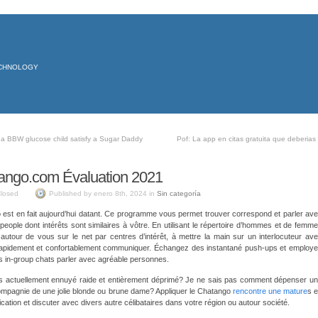
ECHNOLOGY
a BBW glucose child satisfy a Sugar Daddy
Pof: La app en citas gratuita que deberias
ango.com Évaluation 2021
losed
Published by enero 8th, 2024 in
Sin categoría
est en fait aujourd’hui datant. Ce programme vous permet trouver correspond et parler av
eople dont intérêts sont similaires à vôtre. En utilisant le répertoire d’hommes et de femm
autour de vous sur le net par centres d’intérêt, à mettre la main sur un interlocuteur av
apidement et confortablement communiquer. Échangez des instantané push-ups et employ
s in-group chats parler avec agréable personnes.
s actuellement ennuyé raide et entièrement déprimé? Je ne sais pas comment dépenser u
ompagnie de une jolie blonde ou brune dame? Appliquer le Chatango
rencontre une mature
s 
lication et discuter avec divers autre célibataires dans votre région ou autour société.