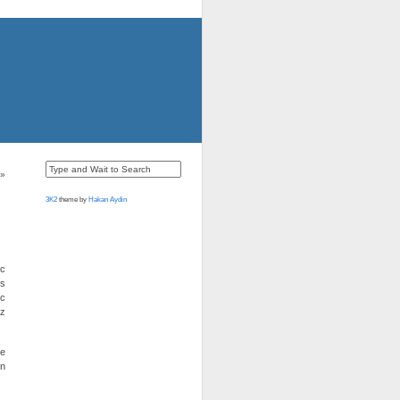
»
3K2
theme by
Hakan Aydin
ec
es
ec
ez
ne
en