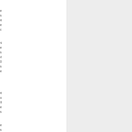
de
us
nt
se
ec
ni
ne
us
st
90
as
re
nt
eu
Il
de
is
re
as