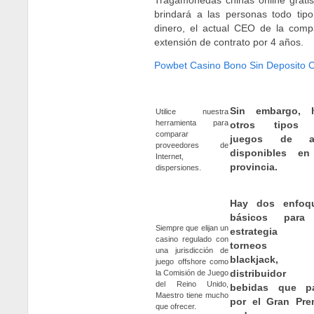
Tragamonedas chinas online grati
brindará a las personas todo tip
dinero, el actual CEO de la com
extensión de contrato por 4 años.
Powbet Casino Bono Sin Deposito C
Sin embargo, 
Utilice nuestra
herramienta para
otros tipos
comparar
juegos de a
proveedores de
disponibles en
Internet,
provincia.
dispersiones.
Hay dos enfoq
básicos para
Siempre que elijan un
estrategia 
casino regulado con
torneos 
una jurisdicción de
blackjack, 
juego offshore como
la Comisión de Juego
distribuidor
del Reino Unido,
bebidas que p
Maestro tiene mucho
por el Gran Pre
que ofrecer.