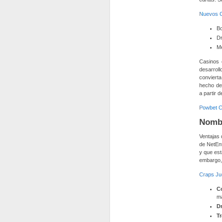
Nuevos C
Bo
Dr
Me
Casinos o
desarroll
convierta
hecho de 
a partir 
Powbet C
Nombr
Ventajas 
de NetEnt
y que est
embargo, 
Craps Ju
C
má
D
T