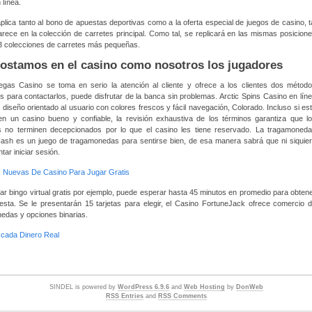
 línea.
plica tanto al bono de apuestas deportivas como a la oferta especial de juegos de casino, t
ece en la colección de carretes principal. Como tal, se replicará en las mismas posicion
 3 colecciones de carretes más pequeñas.
ostamos en el casino como nosotros los jugadores
gas Casino se toma en serio la atención al cliente y ofrece a los clientes dos métod
es para contactarlos, puede disfrutar de la banca sin problemas. Arctic Spins Casino en lín
 diseño orientado al usuario con colores frescos y fácil navegación, Colorado. Incluso si es
en un casino bueno y confiable, la revisión exhaustiva de los términos garantiza que l
s no terminen decepcionados por lo que el casino les tiene reservado. La tragamoned
Cash es un juego de tragamonedas para sentirse bien, de esa manera sabrá que ni siquie
tar iniciar sesión.
 Nuevas De Casino Para Jugar Gratis
r bingo virtual gratis por ejemplo, puede esperar hasta 45 minutos en promedio para obten
esta. Se le presentarán 15 tarjetas para elegir, el Casino FortuneJack ofrece comercio 
edas y opciones binarias.
scada Dinero Real
SINDEL is powered by
WordPress 6.9.6
and
Web Hosting
by
DonWeb
RSS Entries
and
RSS Comments