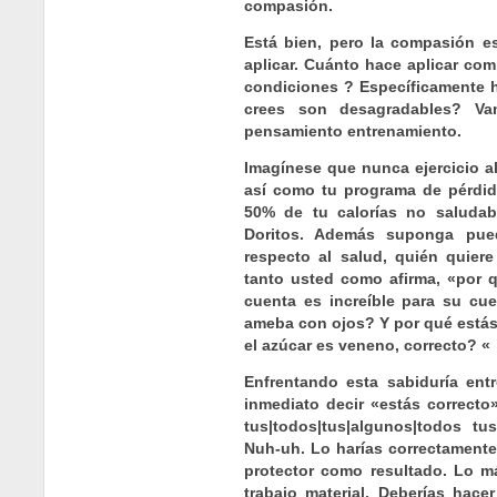
compasión.
Está bien, pero la compasión e
aplicar. Cuánto hace aplicar com
condiciones ? Específicamente h
crees son desagradables? V
pensamiento entrenamiento.
Imagínese que nunca ejercicio a
así como tu programa de pérdid
50% de tu calorías no saludab
Doritos. Además suponga pue
respecto al salud, quién quiere
tanto usted como afirma, «por q
cuenta es increíble para su cu
ameba con ojos? Y por qué estás
el azúcar es veneno, correcto? «
Enfrentando esta sabiduría ent
inmediato decir «estás correcto
tus|todos|tus|algunos|todos tus
Nuh-uh. Lo harías correctamente
protector como resultado. Lo m
trabajo material. Deberías hac