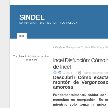
SINDEL
SUPPLY CHAIN – DISTRIBUTION – TECHNOLOGY
Blog
«
Onlyfans Management Try Now 1BackStage Sit
Your favorite left sidebar content
Incel Disfunción: Cómo 
goes here
de Incel
Closed
Published by febre
Descubrir Cómo exact
montón de Vergonzoso
amorosa
Fundamentalmente, hablar con 
necesitas es compasión. En cua
mientras solo tomar la única